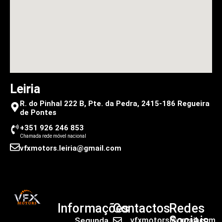
Leiria
R. do Pinhal 222 B, Pte. da Pedra, 2415-186 Regueira
de Pontes
+351 926 246 853
Chamada rede móvel nacional
vfxmotors.leiria@gmail.com
Informações
Contactos
Redes
Sociais
Segunda
vfxmotors@gmail.com