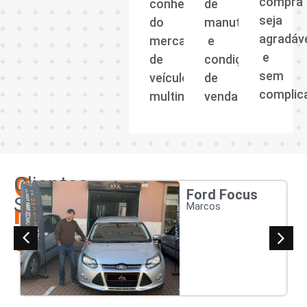
compra
conhecedora
de
seja
do
manutenção
agradáv
mercado
e
e
de
condições
sem
veículos
de
complic
multimarcas.
venda.
Os
Clientes
Ford Focus
Satisfeitos
nossos
Marcos
clientes