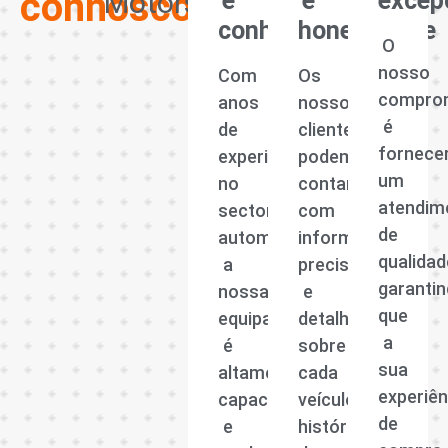
connosco?
Motors
e
e
excep
conhecimento
honestidade
O
nosso
Com
Os
compro
anos
nossos
é
de
clientes
fornece
experiência
podem
um
no
contar
atendim
sector
com
de
automóvel,
informações
qualidad
a
precisas
garanti
nossa
e
que
equipa
detalhadas
a
é
sobre
sua
altamente
cada
experiên
capacitada
veículo,
de
e
histórico