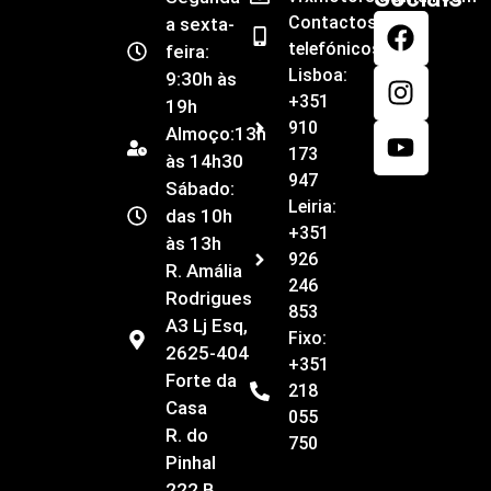
Contactos
a sexta-
telefónicos
feira:
Lisboa:
9:30h às
+351
19h
910
Almoço:13h
173
às 14h30
947
Sábado:
Leiria:
das 10h
+351
às 13h
926
R. Amália
246
Rodrigues
853
A3 Lj Esq,
Fixo:
2625-404
+351
Forte da
218
Casa
055
R. do
750
Pinhal
222 B,