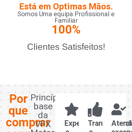
Está em Optimas Mãos.
Somos Uma equipa Profissional e
Familiar
100
%
Clientes Satisfeitos!
Por
Princípios
base
que
da
comprar
VFX
Experiência
Transparênci
Atend