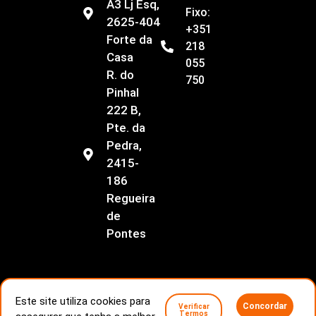
A3 Lj Esq,
Fixo:
2625-404
+351
Forte da
218
Casa
055
R. do
750
Pinhal
222 B,
Pte. da
Pedra,
2415-
186
Regueira
de
Pontes
Este site utiliza cookies para
Concordar
Verificar
Livro de Reclamações
Conflitos de consumo
Termos