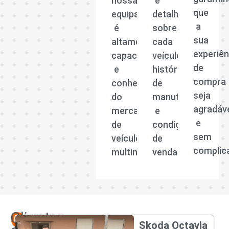
nossa
e
que
equipa
detalhadas
a
é
sobre
sua
altamente
cada
experiên
capacitada
veículo,
de
e
histórico
compra
conhecedora
de
seja
do
manutenção
agradáv
mercado
e
e
de
condições
sem
veículos
de
complic
multimarcas.
venda.
Os
Clientes
Skoda Octavia