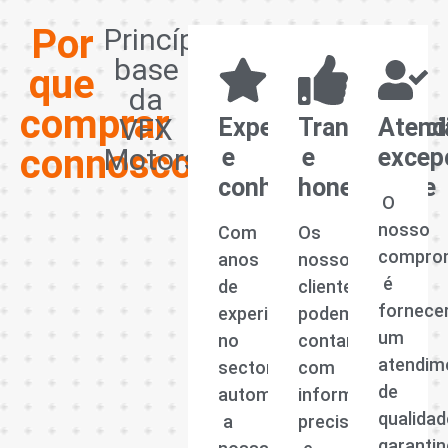
Por
Princípios
base
que
da
comprar
VFX
Experiência
Transparênci
Atend
connosco?
Motors
e
e
excep
conhecimento
honestidade
O
nosso
Com
Os
compro
anos
nossos
é
de
clientes
fornece
experiência
podem
um
no
contar
atendim
sector
com
de
automóvel,
informações
qualidad
a
precisas
garanti