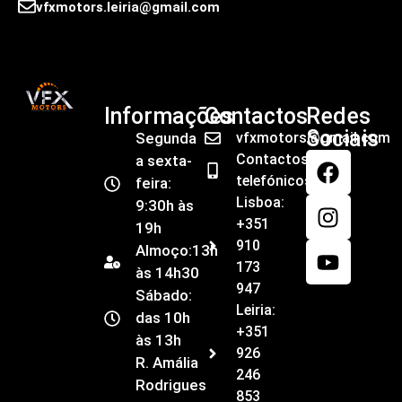
vfxmotors.leiria@gmail.com
Informações
Contactos
Redes
Sociais
Segunda
vfxmotors@gmail.com
Contactos
a sexta-
telefónicos
feira:
Lisboa:
9:30h às
+351
19h
910
Almoço:13h
173
às 14h30
947
Sábado:
Leiria:
das 10h
+351
às 13h
926
R. Amália
246
Rodrigues
853