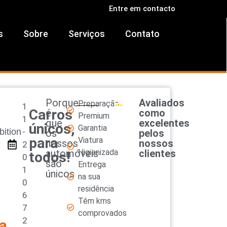
Entre em contacto
s
Sobre
Serviços
Contato
Porque
Avaliados
Preparação
1
Carros
é
como
Premium
I
1
que
excelentes
únicos,
Garantia
ition
-
os
pelos
para
Viatura
nossos
nossos
2
automóveis
Higienizada
clientes
todos!
0
são
Entrega
1
únicos
na sua
0
residência
6
Têm kms
7
comprovados
2
a