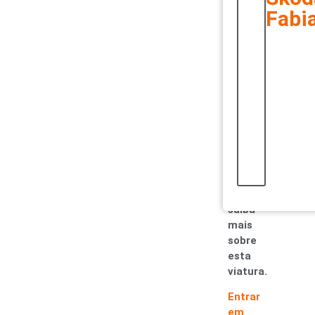
rigoroso
Fabi
e
exaustivo.
Só
assim
conseguimos
garantir
carros
únicos.
Entre
em
contacto
e
saiba
mais
sobre
esta
viatura.
Entrar
em