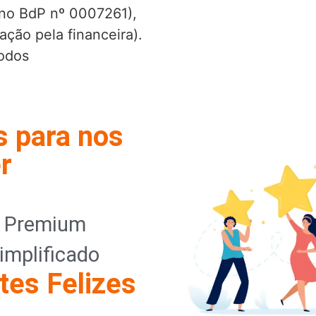
o no BdP nº 0007261),
ação pela financeira).
Todos
s para nos
r
o Premium
implificado
tes Felizes