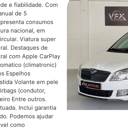
de e fiabilidade. Com
anual de 5
 apresenta consumos
ura nacional, em
rcular. Viatura super
ral. Destaques de
ral com Apple CarPlay
omatico (climatronic)
ros Espelhos
istida Volante em pele
irbags (condutor,
eiro Entre outros.
uada. Inclui garantia
ado. Podemos ajudar
óvel como