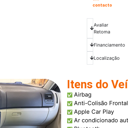
contacto
Avaliar
Retoma
Financiamento
Localização
Itens do Ve
Airbag
✅
Anti-Colisão Frontal
✅
Apple Car Play
✅
Ar condicionado au
✅