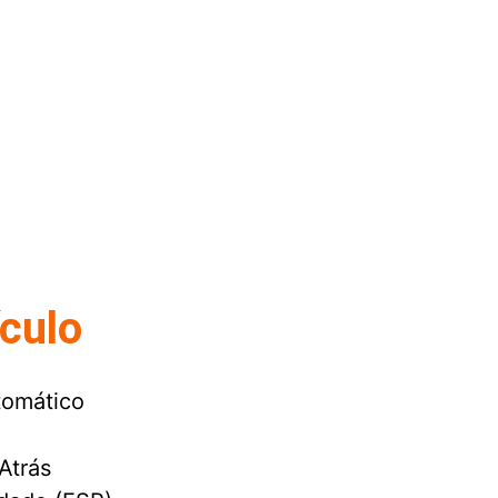
ículo
tomático
Atrás