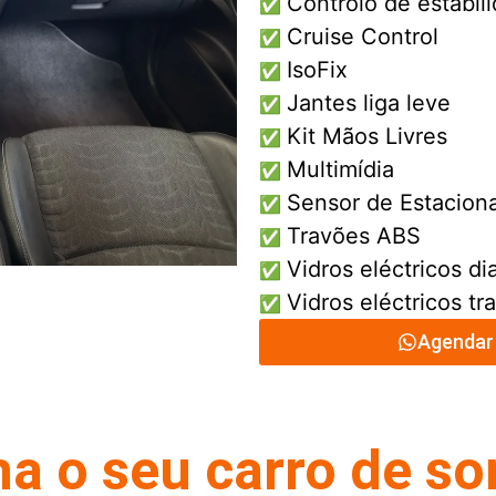
Controlo de estabil
✅
Cruise Control
✅
IsoFix
✅
Jantes liga leve
✅
Kit Mãos Livres
✅
Multimídia
✅
Sensor de Estacio
✅
Travões ABS
✅
Vidros eléctricos di
✅
Vidros eléctricos tr
✅
Agendar 
a o seu carro de s