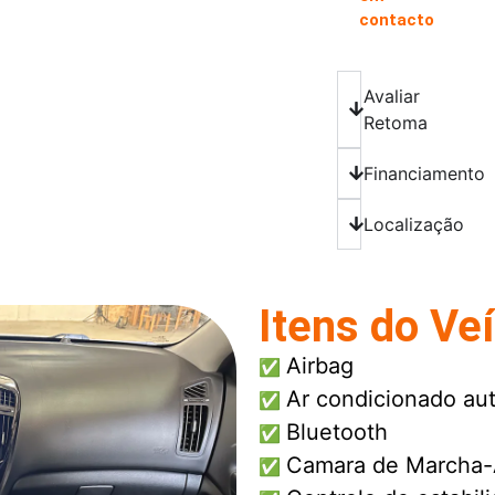
contacto
Avaliar
Retoma
Financiamento
Localização
Itens do Ve
Airbag
✅
Ar condicionado au
✅
Bluetooth
✅
Camara de Marcha-
✅