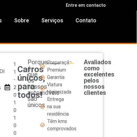
Entre em contacto
s
Sobre
Serviços
Contato
Porque
Avaliados
Preparação
1
Carros
é
como
Premium
Di
1
que
excelentes
únicos,
Garantia
-
os
pelos
para
Viatura
nossos
nossos
2
G
automóveis
Higienizada
clientes
todos!
0
são
Entrega
1
únicos
na sua
0
residência
1
Têm kms
0
comprovados
0