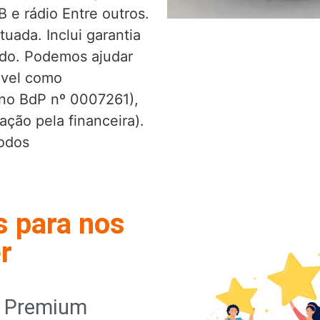
SB e rádio Entre outros.
uada. Inclui garantia
ado. Podemos ajudar
óvel como
o no BdP nº 0007261),
ação pela financeira).
Todos
s para nos
r
o Premium