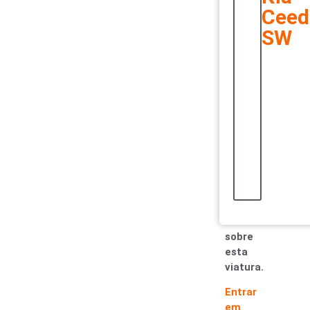
rigoroso
Ceed
e
SW
exaustivo.
Só
assim
conseguimos
garantir
carros
únicos.
Entre
em
contacto
e
saiba
mais
sobre
esta
viatura.
Entrar
em