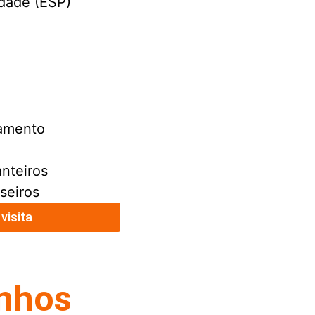
idade (ESP)
namento
anteiros
aseiros
visita
onhos