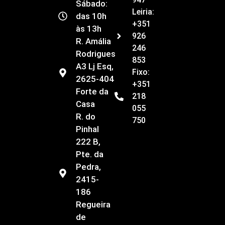
Sábado:
Leiria:
das 10h
+351
às 13h
926
R. Amália
246
Rodrigues
853
A3 Lj Esq,
Fixo:
2625-404
+351
Forte da
218
Casa
055
R. do
750
Pinhal
222 B,
Pte. da
Pedra,
2415-
186
Regueira
de