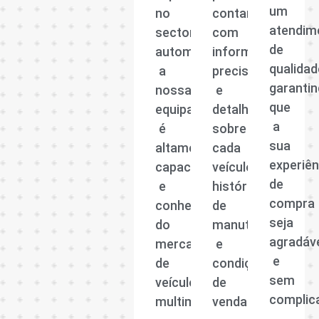
um
no
contar
atendim
sector
com
de
automóvel,
informações
qualidad
a
precisas
garanti
nossa
e
que
equipa
detalhadas
a
é
sobre
sua
altamente
cada
experiên
capacitada
veículo,
de
e
histórico
compra
conhecedora
de
seja
do
manutenção
agradáv
mercado
e
e
de
condições
sem
veículos
de
complic
multimarcas.
venda.