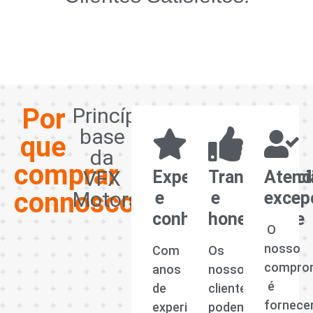
Por
Princípios
base
que
da
comprar
VFX
Experiência
Transparênci
Atend
connosco?
Motors
e
e
excep
conhecimento
honestidade
O
nosso
Com
Os
compro
anos
nossos
é
de
clientes
fornece
experiência
podem