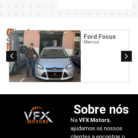
Os
Clientes
Ford Focus
Satisfeitos
nossos
Marcos
clientes
Sobre nós
Na
VFX Motors
,
ajudamos os nossos
clientes a encontrar o