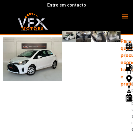
Entre em contacto
Para
que
proc
econ
fiabi
e
prati