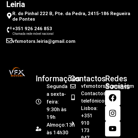
Leiria
R. do Pinhal 222 B, Pte. da Pedra, 2415-186 Regueira
de Pontes
+351 926 246 853
Chamada rede móvel nacional
vfxmotors.leiria@gmail.com
Informações
Contactos
Redes
Sociais
Segunda
vfxmotors@gmail.com
Contactos
a sexta-
telefónicos
feira:
Lisboa:
9:30h às
+351
19h
910
Almoço:13h
173
às 14h30
947