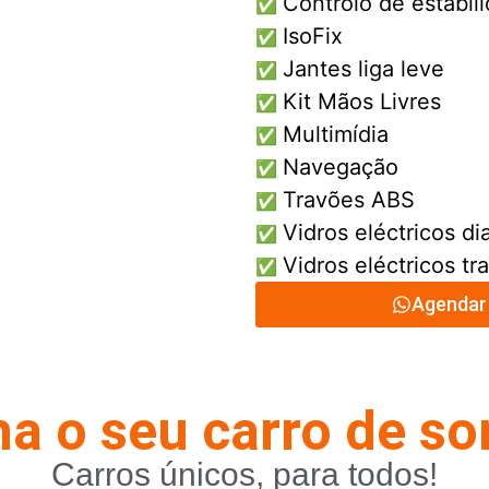
Controlo de estabil
✅
IsoFix
✅
Jantes liga leve
✅
Kit Mãos Livres
✅
Multimídia
✅
Navegação
✅
Travões ABS
✅
Vidros eléctricos di
✅
Vidros eléctricos tr
✅
Agendar 
a o seu carro de s
Carros únicos, para todos!