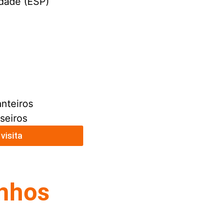
idade (ESP)
anteiros
aseiros
visita
onhos