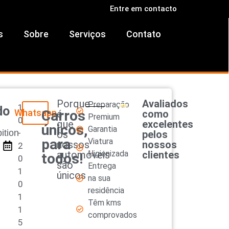
Entre em contacto
s
Sobre
Serviços
Contato
Porque
Avaliados
Preparação
1
do
Whatsapp
Carros
é
como
Premium
0
que
excelentes
únicos,
Garantia
ition
-
os
pelos
para
Viatura
nossos
nossos
2
automóveis
Higienizada
clientes
todos!
0
são
Entrega
1
únicos
na sua
0
residência
1
Têm kms
1
comprovados
5