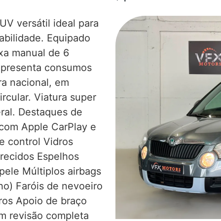
UV versátil ideal para
abilidade. Equipado
ixa manual de 6
 apresenta consumos
a nacional, em
rcular. Viatura super
ral. Destaques de
 com Apple CarPlay e
 control Vidros
curecidos Espelhos
pele Múltiplos airbags
lho) Faróis de nevoeiro
ros Apoio de braço
om revisão completa