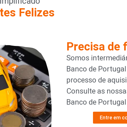
implificado
tes Felizes
Precisa de 
Somos intermediár
Banco de Portugal
processo de aquisi
Consulte as nossa
Banco de Portuga
Entre em c