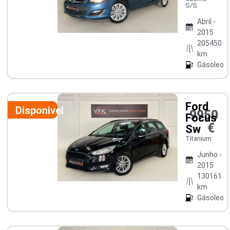
S/S
Abril -
2015
205450
km
Gásoleo
Ford
Disponivel
9950
Focus
€
Sw
Titanium
Junho -
2015
130161
km
Gásoleo