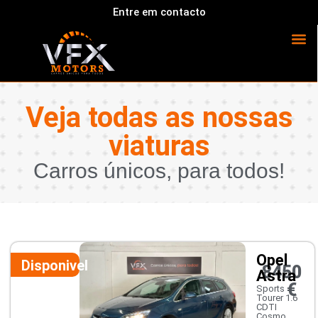
Entre em contacto
Veja todas as nossas
viaturas
Carros únicos, para todos!
Opel
Disponivel
8450
Astra
€
Sports
Tourer 1.6
CDTI
Cosmo