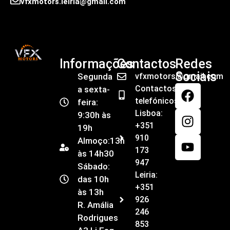
vfxmotors.leiria@gmail.com
Informações
Contactos
Redes
Sociais
Segunda
vfxmotors@gmail.com
Contactos
a sexta-
telefónicos
feira:
Lisboa:
9:30h às
+351
19h
910
Almoço:13h
173
às 14h30
947
Sábado:
Leiria:
das 10h
+351
às 13h
926
R. Amália
246
Rodrigues
853