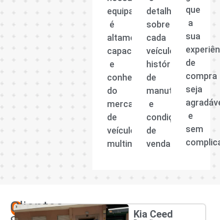
que
equipa
detalhadas
a
é
sobre
sua
altamente
cada
experiên
capacitada
veículo,
de
e
histórico
compra
conhecedora
de
seja
do
manutenção
agradáv
mercado
e
e
de
condições
sem
veículos
de
complic
multimarcas.
venda.
Os
Clientes
Kia Ceed