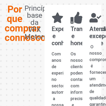
Por
Princípios
base
que
da
comprar
VFX
Experiência
Transparênci
Atend
connosco?
Motors
e
e
excep
conhecimento
honestidade
O
nosso
Com
Os
compro
anos
nossos
é
de
clientes
fornece
experiência
podem
um
no
contar
atendim
sector
com
de
automóvel,
informações
qualidad
a
precisas
garanti
nossa
e