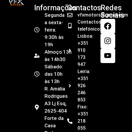
Informações
Contactos
Redes
Sociais
Segunda
vfxmotors@gmail.com
Contactos
a sexta-
telefónicos
feira:
Lisboa:
9:30h às
+351
19h
910
Almoço:13h
173
às 14h30
947
Sábado:
Leiria:
das 10h
+351
às 13h
926
R. Amália
246
Rodrigues
853
A3 Lj Esq,
Fixo:
2625-404
+351
Forte da
218
Casa
055