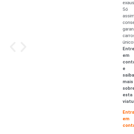
exaus
Só
assi
cons
garan
carro
único
Entr
em
cont
e
saib
mais
sobr
esta
viatu
Entr
em
cont