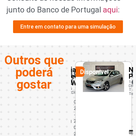
junto do Banco de Portugal
aqui
:
Entre em contato para uma simulação
Outros que
poderá
ta
Kia
Ni
Disponivel
Disponivel
50
18450
9
Ceed
Pu
gostar
€
€
SW
1.2
DIG
1.6
T
CRDI
Tek
4
0
 631
2
-
oleo
2
0
2