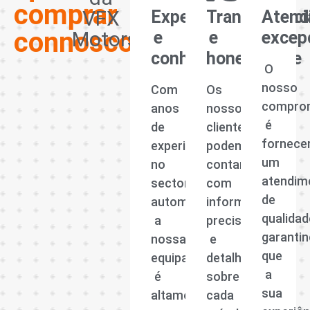
comprar
VFX
Experiência
Transparênci
Atend
connosco?
Motors
e
e
excep
conhecimento
honestidade
O
nosso
Com
Os
compro
anos
nossos
é
de
clientes
fornece
experiência
podem
um
no
contar
atendim
sector
com
de
automóvel,
informações
qualidad
a
precisas
garanti
nossa
e
que
equipa
detalhadas
a
é
sobre
sua
altamente
cada