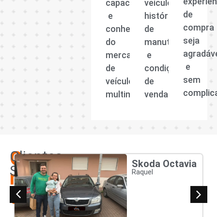
experiên
capacitada
veículo,
de
e
histórico
compra
conhecedora
de
seja
do
manutenção
agradáv
mercado
e
e
de
condições
sem
veículos
de
complic
multimarcas.
venda.
Os
Clientes
Skoda Octavia
Satisfeitos
nossos
Raquel
clientes