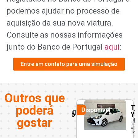
podemos ajudar no processo de
aquisição da sua nova viatura.
Consulte as nossas informações
junto do Banco de Portugal
aqui
:
Entre em contato para uma simulação
Outros que
poderá
at
Toyota
Mercede
Disponivel
Disponivel
7650
10450
10950
unto
Yaris
Benz
gostar
€
€
€
B
1.4
D-
180
4D
unge
Cool
CDI
S