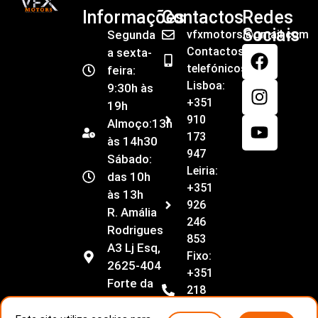
Informações
Contactos
Redes
Sociais
Segunda
vfxmotors@gmail.com
Contactos
a sexta-
telefónicos
feira:
Lisboa:
9:30h às
+351
19h
910
Almoço:13h
173
às 14h30
947
Sábado:
Leiria:
das 10h
+351
às 13h
926
R. Amália
246
Rodrigues
853
A3 Lj Esq,
Fixo:
2625-404
+351
Forte da
218
Casa
055