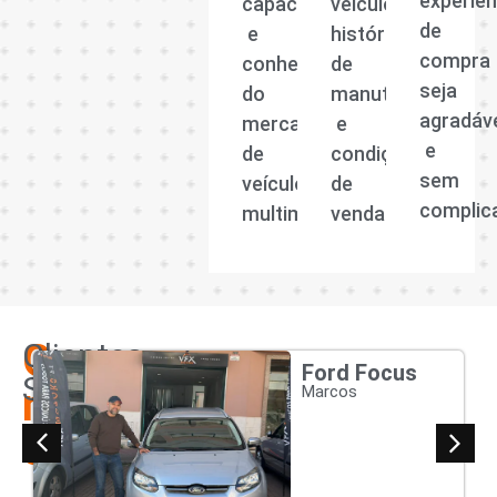
experiên
capacitada
veículo,
de
e
histórico
compra
conhecedora
de
seja
do
manutenção
agradáv
mercado
e
e
de
condições
sem
veículos
de
complic
multimarcas.
venda.
Os
Clientes
Ford Focus
Satisfeitos
nossos
Marcos
clientes