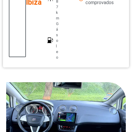
Ibiza
8
comprovados
7
k
m
G
á
s
o
l
e
o