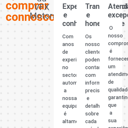
comprar
VFX
Experiência
Transparênci
Atend
connosco?
Motors
e
e
excep
conhecimento
honestidade
O
nosso
Com
Os
compro
anos
nossos
é
de
clientes
fornece
experiência
podem
um
no
contar
atendim
sector
com
de
automóvel,
informações
qualidad
a
precisas
garanti
nossa
e
que
equipa
detalhadas
a
é
sobre
sua
altamente
cada