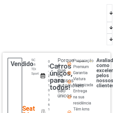
Porque
Avalia
SC
Preparação
0
Vendido
Carros
é
como
1.6
9
Premium
TDi
que
excele
-
únicos,
Garantia
Sport
os
pelos
2
para
Viatura
nossos
nosso
0
automóveis
Higienizada
cliente
todos!
1
são
0
Entrega
únicos
1
na sua
3
residência
6
Seat
Têm kms
1