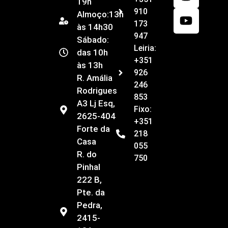
19h
910
Almoço:13h
173
às 14h30
947
Sábado:
Leiria:
das 10h
+351
às 13h
926
R. Amália
246
Rodrigues
853
A3 Lj Esq,
Fixo:
2625-404
+351
Forte da
218
Casa
055
R. do
750
Pinhal
222 B,
Pte. da
Pedra,
2415-