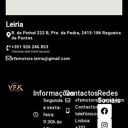
Leiria
R. do Pinhal 222 B, Pte. da Pedra, 2415-186 Regueira
de Pontes
+351 926 246 853
Chamada rede móvel nacional
vfxmotors.leiria@gmail.com
Informações
Contactos
Redes
Sociais
Segunda
vfxmotors@gmail.com
Contactos
a sexta-
telefónicos
feira:
Lisboa:
9:30h às
+351