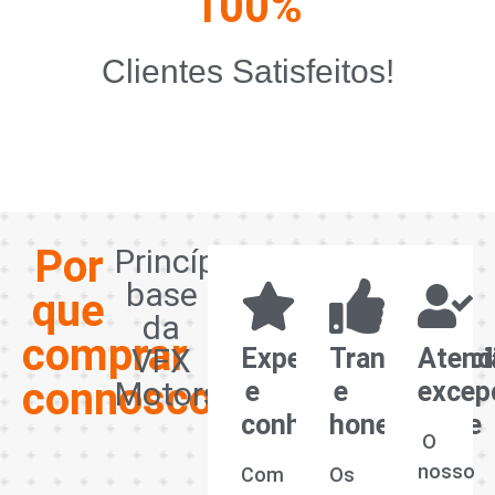
100
%
Clientes Satisfeitos!
Por
Princípios
base
que
da
comprar
VFX
Experiência
Transparênci
Atend
connosco?
Motors
e
e
excep
conhecimento
honestidade
O
nosso
Com
Os