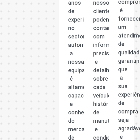
compro
anos
nossos
é
de
clientes
fornece
experiência
podem
um
no
contar
atendim
sector
com
de
automóvel,
informações
qualidad
a
precisas
garanti
nossa
e
que
equipa
detalhadas
a
é
sobre
sua
altamente
cada
experiên
capacitada
veículo,
de
e
histórico
compra
conhecedora
de
seja
do
manutenção
agradáv
mercado
e
e
de
condições