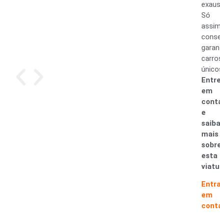
exaus
Só
assi
cons
garan
carro
único
Entr
em
cont
e
saib
mais
sobr
esta
viatu
Entr
em
cont