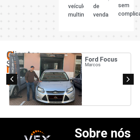
sem
veículos
de
complic
multimarcas.
venda.
Os
Clientes
Ford Focus
Satisfeitos
nossos
Marcos
clientes
Sobre nós