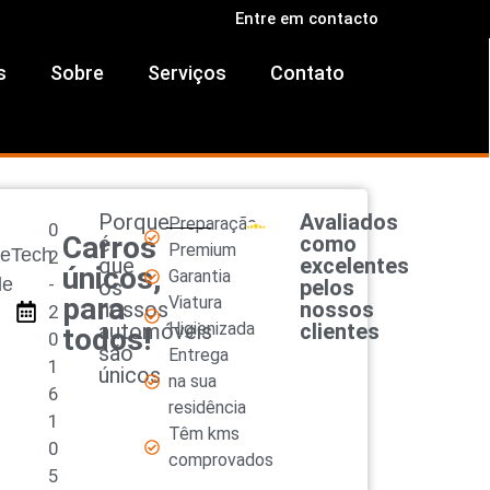
Entre em contacto
s
Sobre
Serviços
Contato
Porque
Avaliados
Preparação
0
Carros
é
como
Premium
reTech
2
que
excelentes
únicos,
Garantia
le
-
os
pelos
para
Viatura
nossos
nossos
2
automóveis
Higienizada
clientes
todos!
0
são
Entrega
1
únicos
na sua
6
residência
1
Têm kms
0
comprovados
5