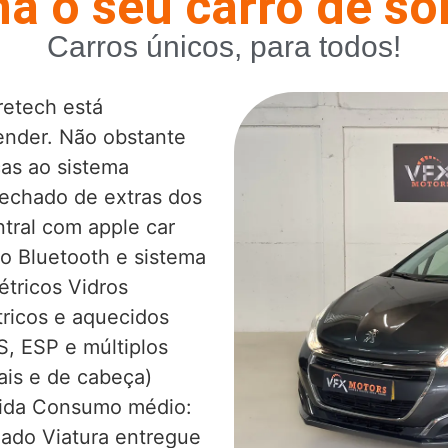
a o seu carro de s
Carros únicos, para todos!
retech está
ender. Não obstante
as ao sistema
rechado de extras dos
tral com apple car
do Bluetooth e sistema
étricos Vidros
tricos e aquecidos
S, ESP e múltiplos
rais e de cabeça)
tida Consumo médio:
dado Viatura entregue