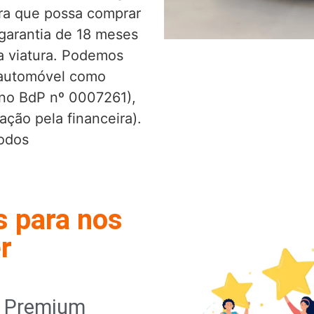
ra que possa comprar
garantia de 18 meses
da viatura. Podemos
 automóvel como
o no BdP nº 0007261),
ação pela financeira).
Todos
s para nos
r
o Premium