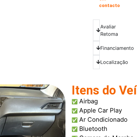
contacto
Avaliar
Retoma
Financiamento
Localização
Itens do Ve
Airbag
✅
Apple Car Play
✅
Ar Condicionado
✅
Bluetooth
✅