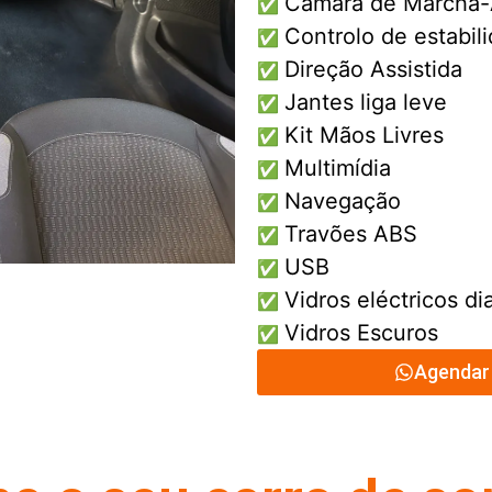
Camara de Marcha-
✅
Controlo de estabil
✅
Direção Assistida
✅
Jantes liga leve
✅
Kit Mãos Livres
✅
Multimídia
✅
Navegação
✅
Travões ABS
✅
USB
✅
Vidros eléctricos di
✅
Vidros Escuros
✅
Agendar 