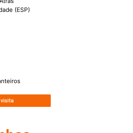
Atrás
idade (ESP)
anteiros
visita