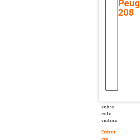
Peug
rigoroso
208
e
exaustivo.
Só
assim
conseguimos
garantir
carros
únicos.
Entre
em
contacto
e
saiba
mais
sobre
esta
viatura.
Entrar
em