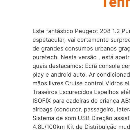
Tenh
Este fantástico Peugeot 208 1.2 Pu
espetacular, vai certamente surpre
de grandes consumos urbanos graç
puretech. Nesta versão , está apet
quais destacamos: Ecrã consola cen
play e android auto. Ar condiciona
mãos livres Cruise control Vidros el
Traseiros Escurecidos Espelhos elé
ISOFIX para cadeiras de criança AB
airbags (condutor, passageiro, late
Sistema de som USB Direção assis
4.8L/100km Kit de Distribuição mu