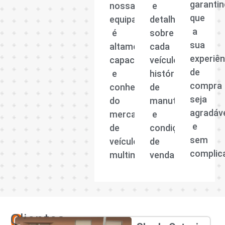
garanti
nossa
e
que
equipa
detalhadas
a
é
sobre
sua
altamente
cada
experiên
capacitada
veículo,
de
e
histórico
compra
conhecedora
de
seja
do
manutenção
agradáv
mercado
e
e
de
condições
sem
veículos
de
complic
multimarcas.
venda.
Os
Clientes