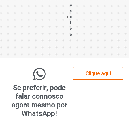
á
s
o
l
e
o
Clique aqui
Se preferir, pode
falar connosco
agora mesmo por
WhatsApp!