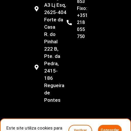
853
A3 Lj Esq,
Fixo:
2625-404
+351
Forte da
218
Casa
055
R. do
750
Pinhal
222 B,
Pte. da
Pedra,
2415-
186
Regueira
de
Pontes
Este site utiliza cookies para
Concordar
Verificar