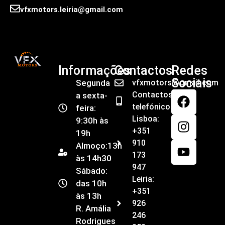
vfxmotors.leiria@gmail.com
Informações
Contactos
Redes
Sociais
Segunda
vfxmotors@gmail.com
Contactos
a sexta-
telefónicos
feira:
Lisboa:
9:30h às
+351
19h
910
Almoço:13h
173
às 14h30
947
Sábado:
Leiria:
das 10h
+351
às 13h
926
R. Amália
246
Rodrigues