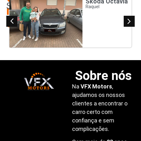
Skoda Octavia
Satisfeitos
nossos
Raquel
clientes
Sobre nós
Na
VFX Motors
,
ajudamos os nossos
clientes a encontrar o
carro certo com
confiança e sem
complicações.