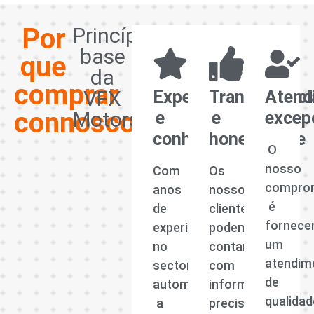
Por
Princípios
base
que
da
comprar
VFX
Experiência
Transparênci
Atend
connosco?
Motors
e
e
excep
conhecimento
honestidade
O
nosso
Com
Os
compro
anos
nossos
é
de
clientes
fornece
experiência
podem
um
no
contar
atendim
sector
com
de
automóvel,
informações
qualidad
a
precisas