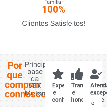
Familiar
100
%
Clientes Satisfeitos!
Por
Princípios
base
que
da
comprar
VFX
Experiência
Transparênci
Atend
connosco?
Motors
e
e
excep
conhecimento
honestidade
O