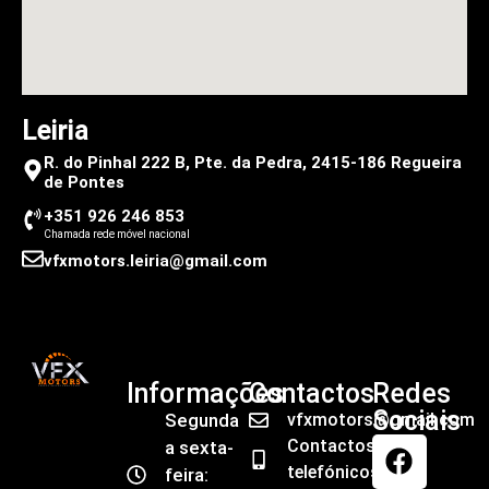
Leiria
R. do Pinhal 222 B, Pte. da Pedra, 2415-186 Regueira
de Pontes
+351 926 246 853
Chamada rede móvel nacional
vfxmotors.leiria@gmail.com
Informações
Contactos
Redes
Sociais
Segunda
vfxmotors@gmail.com
Contactos
a sexta-
telefónicos
feira: