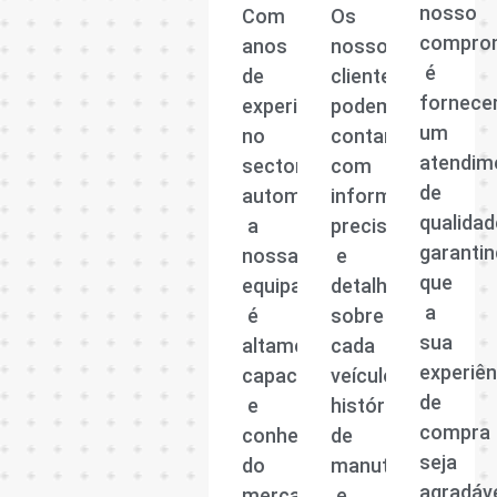
nosso
Com
Os
compro
anos
nossos
é
de
clientes
fornece
experiência
podem
um
no
contar
atendim
sector
com
de
automóvel,
informações
qualidad
a
precisas
garanti
nossa
e
que
equipa
detalhadas
a
é
sobre
sua
altamente
cada
experiên
capacitada
veículo,
de
e
histórico
compra
conhecedora
de
seja
do
manutenção
agradáv
mercado
e