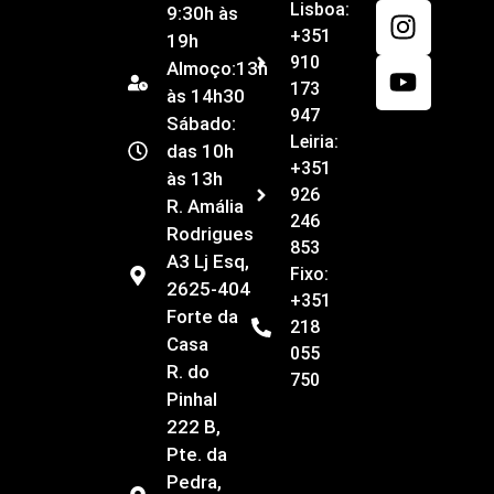
Lisboa:
9:30h às
+351
19h
910
Almoço:13h
173
às 14h30
947
Sábado:
Leiria:
das 10h
+351
às 13h
926
R. Amália
246
Rodrigues
853
A3 Lj Esq,
Fixo:
2625-404
+351
Forte da
218
Casa
055
R. do
750
Pinhal
222 B,
Pte. da
Pedra,