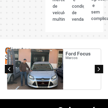
e
de
condições
sem
veículos
de
complic
multimarcas.
venda.
Os
Clientes
Ford Focus
Satisfeitos
nossos
Marcos
clientes