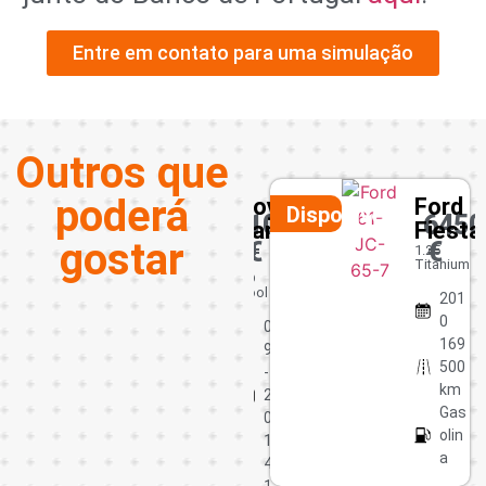
Entre em contato para uma simulação
Outros que
poderá
Toyota
Ford
Kia
Disponivel
Disponivel
10450
6450
18450
Yaris
Fiesta
Ceed
gostar
€
€
€
SW
1.4
1.25
D-
Titanium
1.6 CRDI
4D
Cool
201
02 -
0
0
2023
169
9
134 252
500
-
km
km
2
Hibrido
Gas
0
(Diesel)
olin
1
a
4