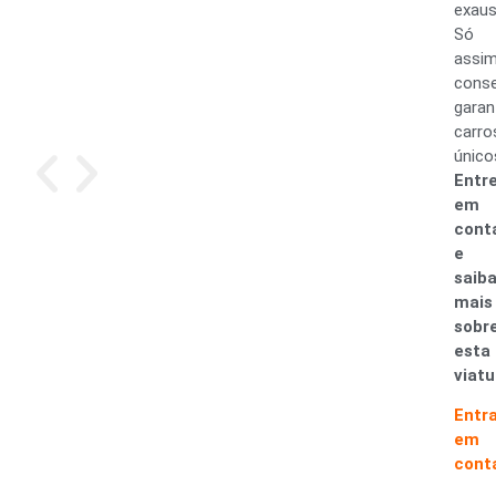
exaus
Só
assi
cons
garan
carro
único
Entr
em
cont
e
saib
mais
sobr
esta
viatu
Entr
em
cont