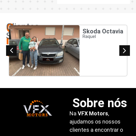
Os
Clientes
Skoda Octavia
Satisfeitos
nossos
Raquel
clientes
Sobre nós
Na
VFX Motors
,
ajudamos os nossos
clientes a encontrar o