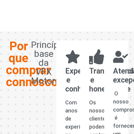
Por
Princípios
base
que
da
comprar
VFX
Experiência
Transparênci
Atend
connosco?
Motors
e
e
excep
conhecimento
honestidade
O
nosso
Com
Os
compro
anos
nossos
é
de
clientes
fornece
experiência
podem
um