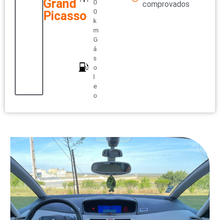
Grand
0
comprovados
0
Picasso
k
m
G
á
s
o
l
e
o