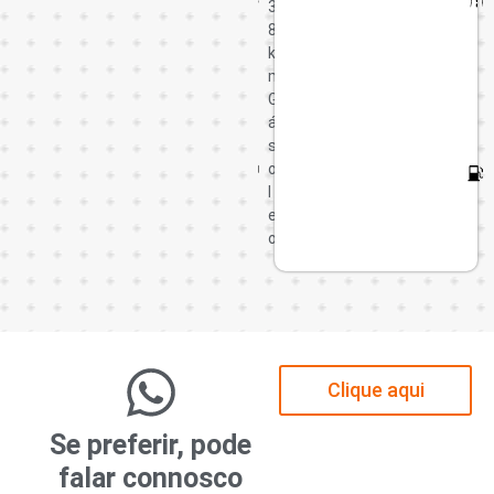
3
8
k
m
G
á
s
o
l
e
o
Clique aqui
Se preferir, pode
falar connosco