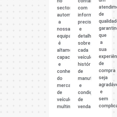
no
contar
atendim
sector
com
de
automóvel,
informações
qualidad
a
precisas
garanti
nossa
e
que
equipa
detalhadas
a
é
sobre
sua
altamente
cada
experiên
capacitada
veículo,
de
e
histórico
compra
conhecedora
de
seja
do
manutenção
agradáv
mercado
e
e
de
condições
sem
veículos
de
complic
multimarcas.
venda.