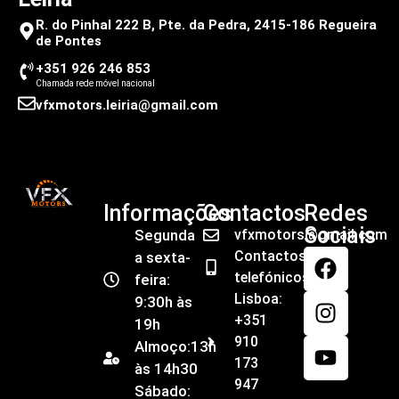
R. do Pinhal 222 B, Pte. da Pedra, 2415-186 Regueira
de Pontes
+351 926 246 853
Chamada rede móvel nacional
vfxmotors.leiria@gmail.com
Informações
Contactos
Redes
Sociais
Segunda
vfxmotors@gmail.com
Contactos
a sexta-
telefónicos
feira:
Lisboa:
9:30h às
+351
19h
910
Almoço:13h
173
às 14h30
947
Sábado: