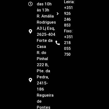
Leiria:
das 10h
+351
às 13h
926
R. Amália
246
Rodrigues
853
A3 Lj Esq,
Fixo:
2625-404
+351
Forte da
218
Casa
055
R. do
750
Pinhal
222 B,
Pte. da
Pedra,
2415-
186
Regueira
de
Pontes