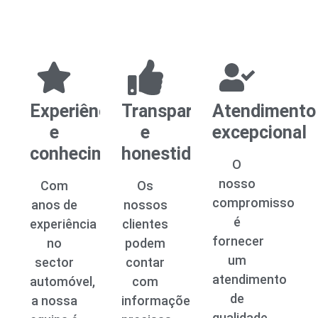
Experiência
Transparência
Atendimento
e
e
excepcional
conhecimento
honestidade
O
nosso
Com
Os
compromisso
anos de
nossos
é
experiência
clientes
fornecer
no
podem
um
sector
contar
atendimento
automóvel,
com
de
a nossa
informações
qualidade,