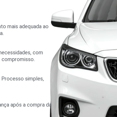
nto mais adequada ao
a.
 necessidades, com
m compromisso.
o. Processo simples,
rança após a compra da