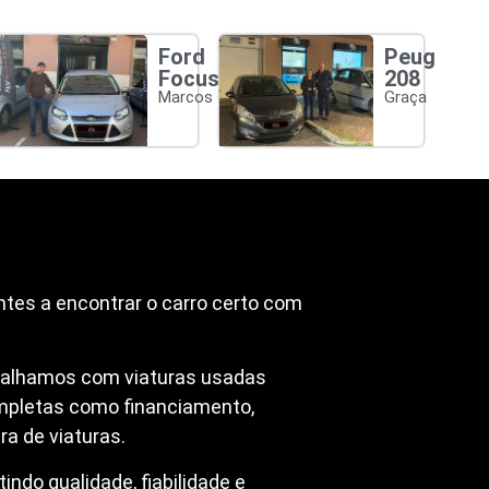
Ford
Peugeot
Focus
208
Marcos
Graça
ntes a encontrar o carro certo com
abalhamos com viaturas usadas
mpletas como financiamento,
a de viaturas.
ndo qualidade, fiabilidade e