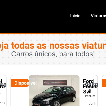
Inicial
Viatura
ja todas as nossas viatu
Carros únicos, para todos!
l
Ford
Disponivel
450
9950
ra
Focus
€
€
Sw
r
Titanium
o/S
Junh