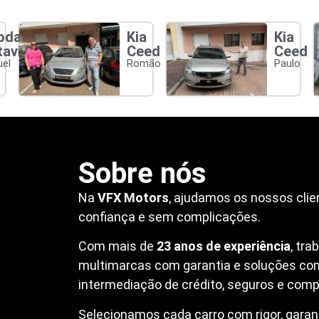
oda
Kia
Kia
tavia
Ceed
Ceed
el
Romão
Paulo
Sobre nós
Na
VFX Motors
, ajudamos os nossos clie
confiança e sem complicações.
Com mais de
23 anos de experiência
, tr
multimarcas com garantia e soluções co
intermediação de crédito, seguros e compr
Selecionamos cada carro com rigor, garanti