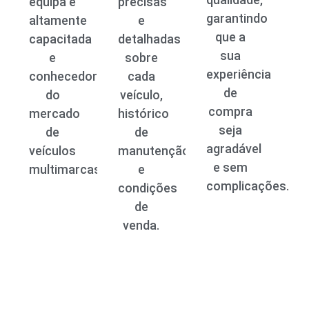
equipa é
precisas
garantindo
altamente
e
que a
capacitada
detalhadas
sua
e
sobre
experiência
conhecedora
cada
de
do
veículo,
compra
mercado
histórico
seja
de
de
agradável
veículos
manutenção
e sem
multimarcas.
e
complicações.
condições
de
venda.