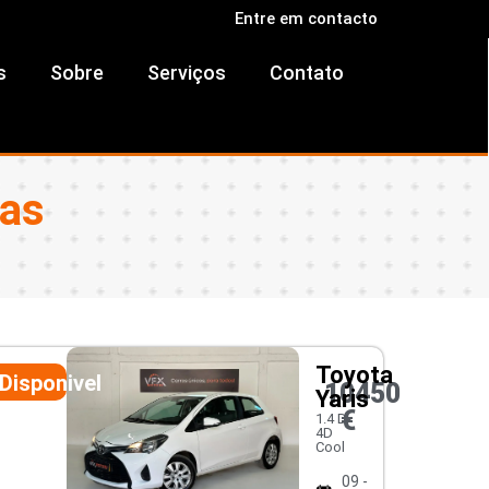
Entre em contacto
s
Sobre
Serviços
Contato
ras
Toyota
Disponivel
10450
Yaris
€
1.4 D-
4D
Cool
09 -