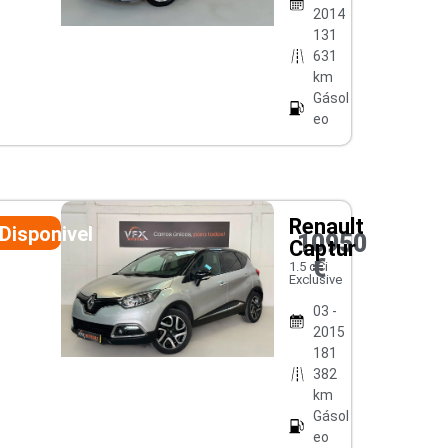
2014
131
631
km
Gásol
eo
Renault
Disponivel
10950
Captur
€
1.5 dCi
Exclusive
03 -
2015
181
382
km
Gásol
eo