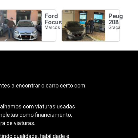
Ford
Peugeot
Focus
208
Marcos
Graça
ntes a encontrar o carro certo com
abalhamos com viaturas usadas
mpletas como financiamento,
a de viaturas.
ndo qualidade, fiabilidade e