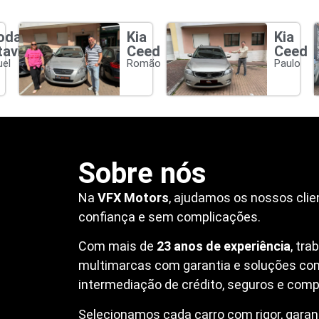
oda
Kia
Kia
tavia
Ceed
Ceed
el
Romão
Paulo
Sobre nós
Na
VFX Motors
, ajudamos os nossos clie
confiança e sem complicações.
Com mais de
23 anos de experiência
, tr
multimarcas com garantia e soluções co
intermediação de crédito, seguros e compr
Selecionamos cada carro com rigor, garanti