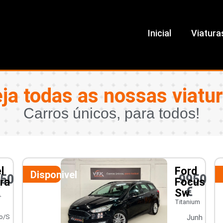
Inicial
Viatura
ja todas as nossas viatu
Carros únicos, para todos!
l
Ford
Disponivel
450
9950
ra
Focus
€
€
Sw
r
Titanium
o/S
Junh