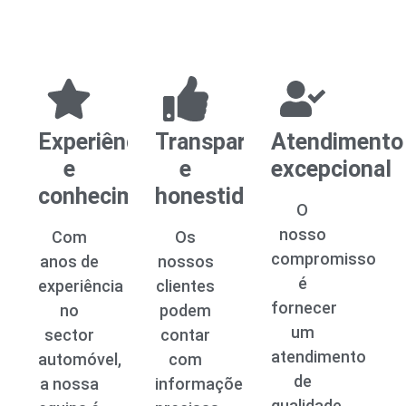
Experiência
Transparência
Atendimento
e
e
excepcional
conhecimento
honestidade
O
nosso
Com
Os
compromisso
anos de
nossos
é
experiência
clientes
fornecer
no
podem
um
sector
contar
atendimento
automóvel,
com
de
a nossa
informações
qualidade,