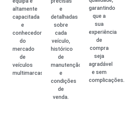
equipa é
precisas
garantindo
altamente
e
que a
capacitada
detalhadas
sua
e
sobre
experiência
conhecedora
cada
de
do
veículo,
compra
mercado
histórico
seja
de
de
agradável
veículos
manutenção
e sem
multimarcas.
e
complicações.
condições
de
venda.