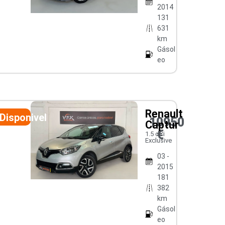
2014
131
631
km
Gásol
eo
Renault
Disponivel
10950
Captur
€
1.5 dCi
Exclusive
03 -
2015
181
382
km
Gásol
eo