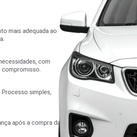
nto mais adequada ao
a.
 necessidades, com
m compromisso.
o. Processo simples,
rança após a compra da