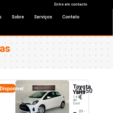
Entre em contacto
s
Sobre
Serviços
Contato
ras
Toyota
Disponivel
10450
Yaris
€
1.4 D-
4D
Cool
09 -