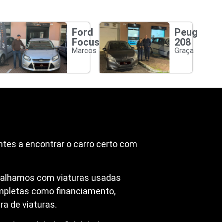
Ford
Peugeot
Focus
208
Marcos
Graça
ntes a encontrar o carro certo com
abalhamos com viaturas usadas
mpletas como financiamento,
a de viaturas.