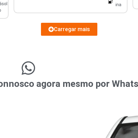
ásol
ina
o
Carregar mais
r connosco agora mesmo por What