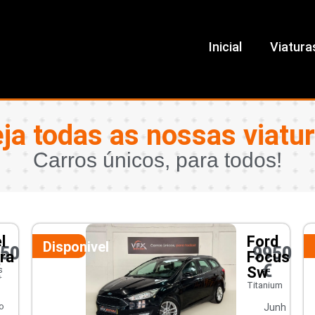
Inicial
Viatura
ja todas as nossas viatu
Carros únicos, para todos!
l
Ford
Disponivel
450
9950
ra
Focus
€
€
Sw
s
r
Titanium
o
Junh