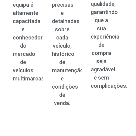
qualidade,
equipa é
precisas
garantindo
altamente
e
que a
capacitada
detalhadas
sua
e
sobre
experiência
conhecedora
cada
de
do
veículo,
compra
mercado
histórico
seja
de
de
agradável
veículos
manutenção
e sem
multimarcas.
e
complicações.
condições
de
venda.