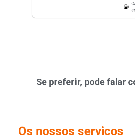
G
e
Se preferir, pode fala
Os nossos serviços