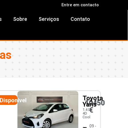
Entre em contacto
s
Sobre
Serviços
Contato
ras
Toyota
Disponivel
10450
Yaris
€
1.4 D-
4D
Cool
09 -