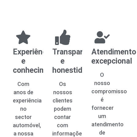
Experiência
Transparência
Atendimento
e
e
excepcional
conhecimento
honestidade
O
nosso
Com
Os
compromisso
anos de
nossos
é
experiência
clientes
fornecer
no
podem
um
sector
contar
atendimento
automóvel,
com
de
a nossa
informações