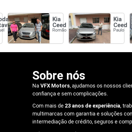
oda
Kia
Kia
tavia
Ceed
Ceed
el
Romão
Paulo
Sobre nós
Na
VFX Motors
, ajudamos os nossos clie
confiança e sem complicações.
Com mais de
23 anos de experiência
, tr
multimarcas com garantia e soluções co
intermediação de crédito, seguros e compr