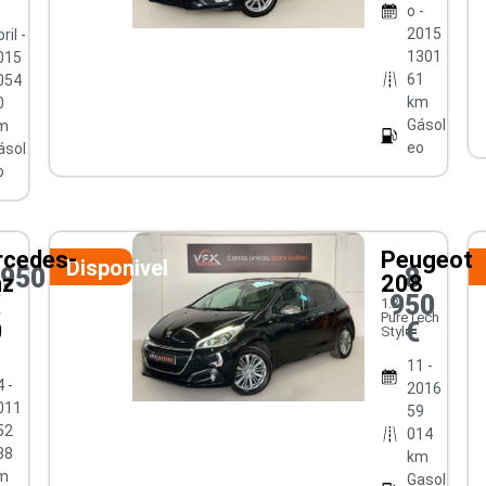
o -
2015
ril -
1301
015
61
054
km
0
Gásol
m
eo
ásol
o
cedes-
Peugeot
Disponivel
0950
8
nz
208
€
950
1.2
PureTech
€
0
Style
11 -
 -
2016
011
59
52
014
38
km
m
Gasol