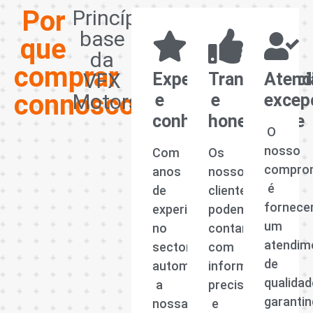
Por
Princípios
base
que
da
comprar
VFX
Experiência
Transparênci
Atend
connosco?
Motors
e
e
excep
conhecimento
honestidade
O
nosso
Com
Os
compro
anos
nossos
é
de
clientes
fornece
experiência
podem
um
no
contar
atendim
sector
com
de
automóvel,
informações
qualidad
a
precisas
garanti
nossa
e