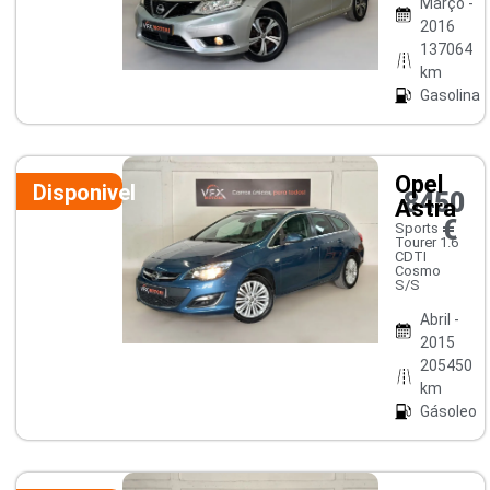
Março -
2016
137064
km
Gasolina
Opel
Disponivel
8450
Astra
€
Sports
Tourer 1.6
CDTI
Cosmo
S/S
Abril -
2015
205450
km
Gásoleo