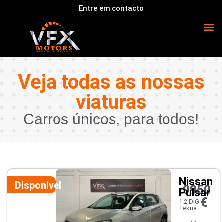
Entre em contacto
Veja todas as nossas
viaturas
Carros únicos, para todos!
Nissan
Disponivel
9950
Pulsar
€
1.2 DIG-T
Tekna