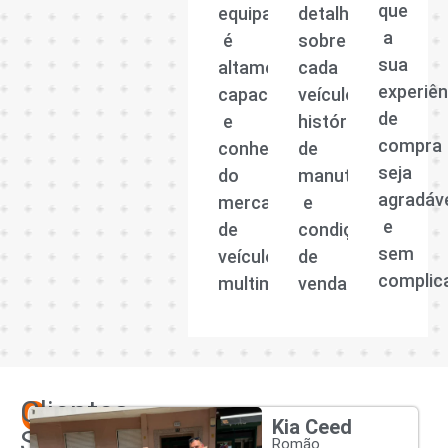
que
equipa
detalhadas
a
é
sobre
sua
altamente
cada
experiên
capacitada
veículo,
de
e
histórico
compra
conhecedora
de
seja
do
manutenção
agradáv
mercado
e
e
de
condições
sem
veículos
de
complic
multimarcas.
venda.
Os
Clientes
Kia Ceed
Satisfeitos
Romão