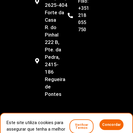
Fixo:
2625-404
+351
Forte da
218
Casa
055
R. do
750
Pinhal
222 B,
Pte. da
Pedra,
2415-
186
Regueira
de
Pontes
Este site utiliza cookies para
Concordar
Verificar
Livro de Reclamações
Conflitos de consumo
Termos
assegurar que tenha a melhor
Politica de Privacidade