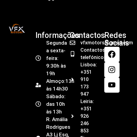
Informações
Contactos
Redes
Sociais
Segunda
vfxmotors@gmail.com
Contactos
a sexta-
telefónicos
feira:
Lisboa:
9:30h às
+351
19h
910
Almoço:13h
173
às 14h30
947
Sábado:
Leiria:
das 10h
+351
às 13h
926
R. Amália
246
Rodrigues
853
A3 Lj Esq,