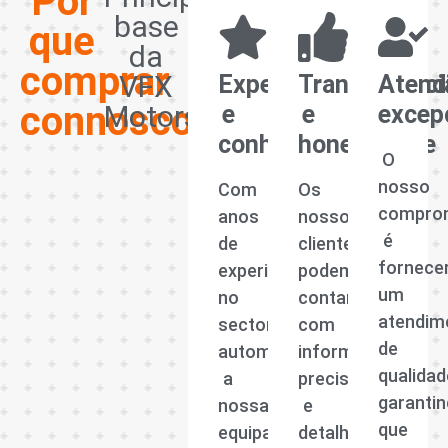
Por
base
que
da
comprar
VFX
Experiência
Transparênci
Atend
connosco?
Motors
e
e
excep
conhecimento
honestidade
O
nosso
Com
Os
compro
anos
nossos
é
de
clientes
fornece
experiência
podem
um
no
contar
atendim
sector
com
de
automóvel,
informações
qualidad
a
precisas
garanti
nossa
e
que
equipa
detalhadas