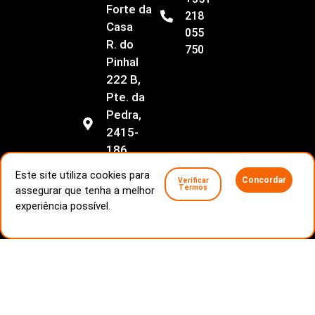
Forte da
218
Casa
055
R. do
750
Pinhal
222 B,
Pte. da
Pedra,
2415-
186
Regueira
Este site utiliza cookies para
Concordar
Verificar
de
Termos
assegurar que tenha a melhor
Pontes
experiência possível.
Livro de Reclamações
Conflitos de consumo
Politica de Privacidade