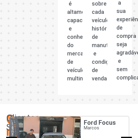
a
é
sobre
sua
altamente
cada
experiên
capacitada
veículo,
de
e
histórico
compra
conhecedora
de
seja
do
manutenção
agradáv
mercado
e
e
de
condições
sem
veículos
de
complic
multimarcas.
venda.
Os
Clientes
Ford Focus
Satisfeitos
nossos
Marcos