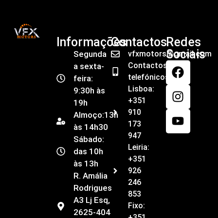
Informações
Contactos
Redes
Sociais
Segunda
vfxmotors@gmail.com
Contactos
a sexta-
telefónicos
feira:
Lisboa:
9:30h às
+351
19h
910
Almoço:13h
173
às 14h30
947
Sábado:
Leiria:
das 10h
+351
às 13h
926
R. Amália
246
Rodrigues
853
A3 Lj Esq,
Fixo:
2625-404
+351