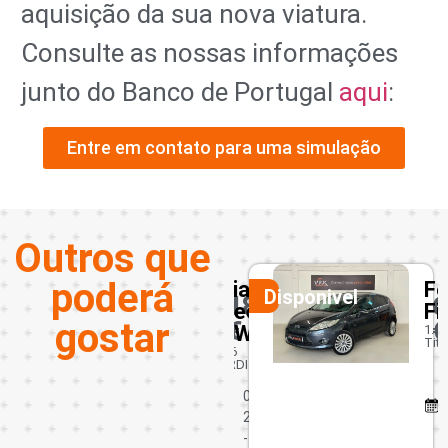
aquisição da sua nova viatura.
Consulte as nossas informações
junto do Banco de Portugal
aqui
:
Entre em contato para uma simulação
Outros que
poderá
Kia
Ford
Nissan
Disponivel
Disponivel
18450
6450
9950
Ceed
Fiesta
Pulsar
gostar
€
€
€
SW
1.25
1.2 DIG-T
Titanium
Tekna
1.6
CRDI
2
Março -
0
2016
0
1
137064
2
0
km
-