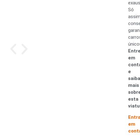
exaus
Só
assi
cons
garan
carro
único
Entr
em
cont
e
saib
mais
sobr
esta
viatu
Entr
em
cont