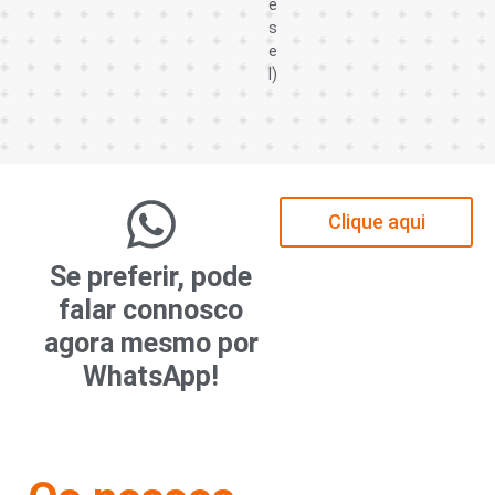
e
s
e
l)
Clique aqui
Se preferir, pode
falar connosco
agora mesmo por
WhatsApp!