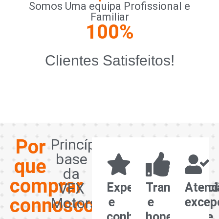
Somos Uma equipa Profissional e
Familiar
100
%
Clientes Satisfeitos!
Por
Princípios
base
que
da
comprar
VFX
Experiência
Transparênci
Atend
connosco?
Motors
e
e
excep
conhecimento
honestidade