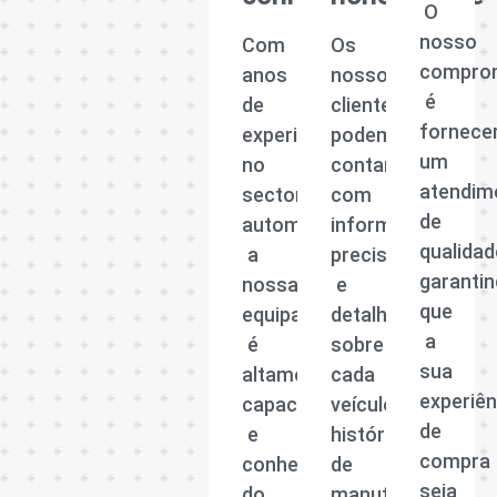
O
nosso
Com
Os
compro
anos
nossos
é
de
clientes
fornece
experiência
podem
um
no
contar
atendim
sector
com
de
automóvel,
informações
qualidad
a
precisas
garanti
nossa
e
que
equipa
detalhadas
a
é
sobre
sua
altamente
cada
experiên
capacitada
veículo,
de
e
histórico
compra
conhecedora
de
seja
do
manutenção