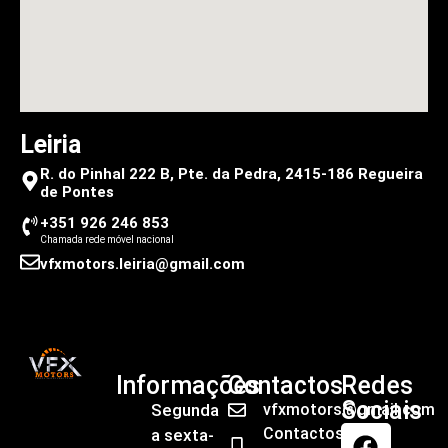
Leiria
R. do Pinhal 222 B, Pte. da Pedra, 2415-186 Regueira
de Pontes
+351 926 246 853
Chamada rede móvel nacional
vfxmotors.leiria@gmail.com
Informações
Contactos
Redes
Sociais
Segunda
vfxmotors@gmail.com
Contactos
a sexta-