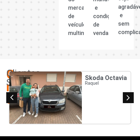
agradáv
mercado
e
e
de
condições
sem
veículos
de
complic
multimarcas.
venda.
Os
Clientes
Skoda Octavia
Satisfeitos
nossos
Raquel
clientes