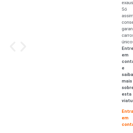
exaus
Só
assi
cons
garan
carro
único
Entr
em
cont
e
saib
mais
sobr
esta
viatu
Entr
em
cont