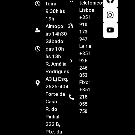
telefónicos
feira:
Lisboa:
9:30h às
+351
19h
910
Almoço:13h
173
às 14h30
947
Sábado:
Leiria:
das 10h
+351
às 13h
926
R. Amália
246
Rodrigues
853
A3 Lj Esq,
Fixo:
2625-404
+351
Forte da
218
Casa
055
R. do
750
Pinhal
222 B,
Pte. da