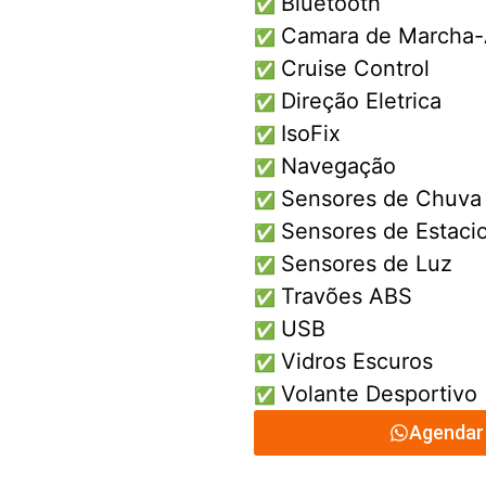
Bluetooth
✅
Camara de Marcha-
✅
Cruise Control
✅
Direção Eletrica
✅
IsoFix
✅
Navegação
✅
Sensores de Chuva
✅
Sensores de Estac
✅
Sensores de Luz
✅
Travões ABS
✅
USB
✅
Vidros Escuros
✅
Volante Desportivo
✅
Agendar 