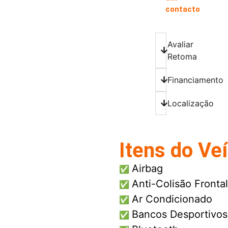
contacto
Avaliar
Retoma
Financiamento
Localização
Itens do Ve
Airbag
✅
Anti-Colisão Frontal
✅
Ar Condicionado
✅
Bancos Desportivos
✅