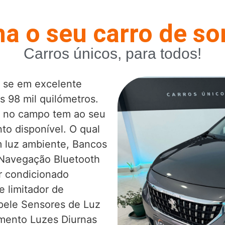
a o seu carro de s
Carros únicos, para todos!
a se em excelente
 98 mil quilómetros.
ou no campo tem ao seu
to disponível. O qual
 luz ambiente, Bancos
 Navegação Bluetooth
r condicionado
e limitador de
pele Sensores de Luz
mento Luzes Diurnas