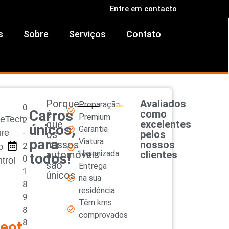
Entre em contacto
s
Sobre
Serviços
Contato
Porque
Avaliados
Preparação
0
Carros
é
como
Premium
reTech
2
que
excelentes
únicos,
Garantia
ure
-
os
pelos
para
Viatura
nossos
nossos
2
p
automóveis
Higienizada
clientes
todos!
0
trol
são
Entrega
1
únicos
na sua
8
residência
9
Têm kms
8
comprovados
8
eot