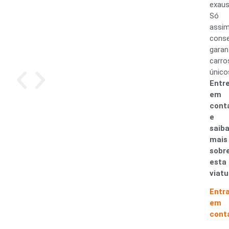
exaus
Só
assi
cons
garan
carro
único
Entr
em
cont
e
saib
mais
sobr
esta
viatu
Entr
em
cont