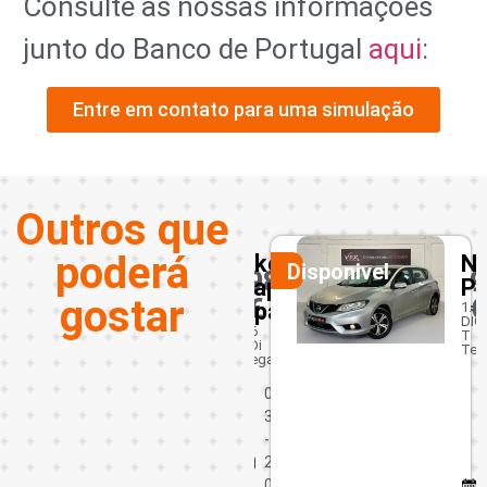
Consulte as nossas informações
junto do Banco de Portugal
aqui
:
Entre em contato para uma simulação
Outros que
poderá
Skoda
Nissan
Fi
Disponivel
Disponivel
9850
9950
1
Rapid
Pulsar
5
gostar
€
€
€
Spaceback
1.2
1.0
DIG-
Hyb
1.6
T
TDi
Tekna
Elegance
M
0
a
3
r
-
ç
2
o
0