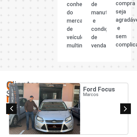
sua
altamente
cada
experiên
capacitada
veículo,
de
e
histórico
compra
conhecedora
de
seja
do
manutenção
agradáv
mercado
e
e
de
condições
sem
veículos
de
complic
multimarcas.
venda.
Os
Clientes
Ford Focus
Satisfeitos
nossos
Marcos
clientes