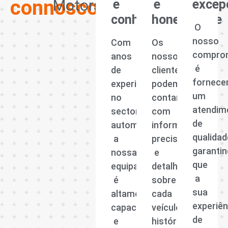
que
da
comprar
VFX
Experiência
Transparênci
Atend
connosco?
Motors
e
e
excep
conhecimento
honestidade
O
nosso
Com
Os
compro
anos
nossos
é
de
clientes
fornece
experiência
podem
um
no
contar
atendim
sector
com
de
automóvel,
informações
qualidad
a
precisas
garanti
nossa
e
que
equipa
detalhadas
a
é
sobre