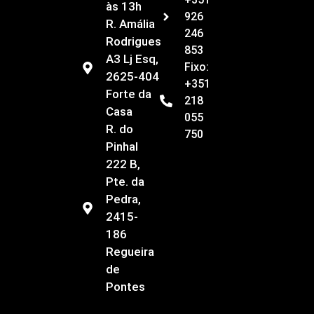
às 13h
926
R. Amália
246
Rodrigues
853
A3 Lj Esq,
Fixo:
2625-404
+351
Forte da
218
Casa
055
R. do
750
Pinhal
222 B,
Pte. da
Pedra,
2415-
186
Regueira
de
Pontes