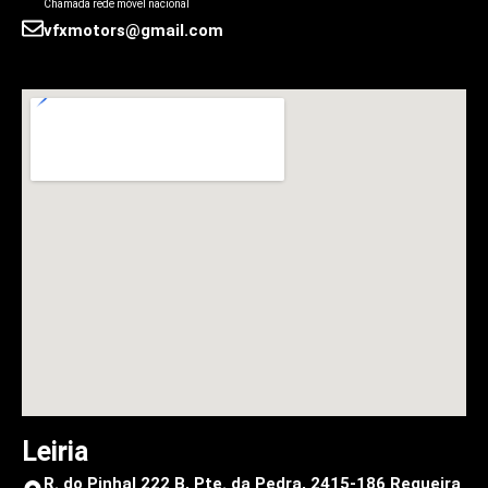
Chamada rede móvel nacional
vfxmotors@gmail.com
Leiria
R. do Pinhal 222 B, Pte. da Pedra, 2415-186 Regueira