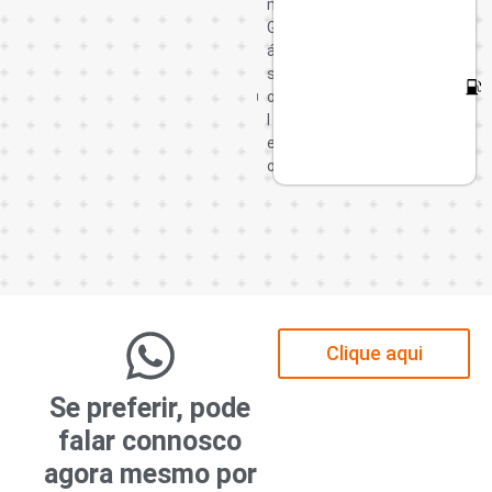
m
G
G
á
á
s
s
o
o
l
l
e
e
o
o
Clique aqui
Se preferir, pode
falar connosco
agora mesmo por