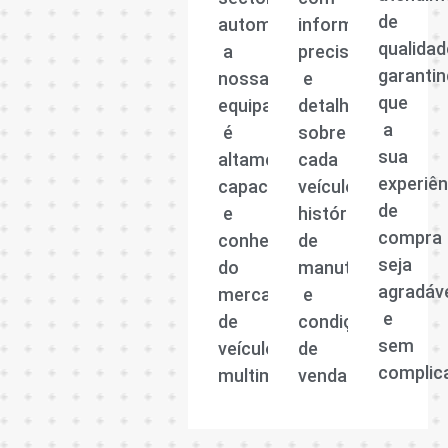
de
automóvel,
informações
qualidad
a
precisas
garanti
nossa
e
que
equipa
detalhadas
a
é
sobre
sua
altamente
cada
experiên
capacitada
veículo,
de
e
histórico
compra
conhecedora
de
seja
do
manutenção
agradáv
mercado
e
e
de
condições
sem
veículos
de
complic
multimarcas.
venda.