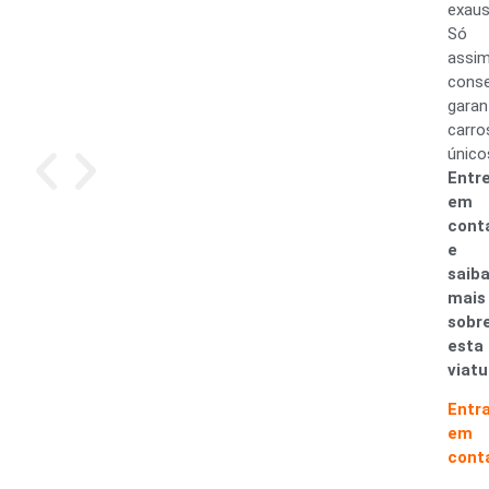
exaus
Só
assi
cons
garan
carro
único
Entr
em
cont
e
saib
mais
sobr
esta
viatu
Entr
em
cont