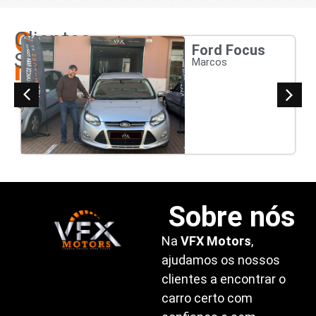
Os
Clientes
Ford Focus
Satisfeitos
nossos
Marcos
clientes
Sobre nós
Na
VFX Motors
,
ajudamos os nossos
clientes a encontrar o
carro certo com