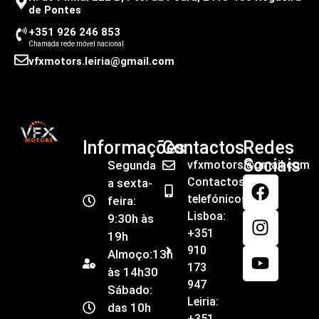
de Pontes
+351 926 246 853
Chamada rede móvel nacional
vfxmotors.leiria@gmail.com
Informações
Contactos
Redes
Sociais
Segunda
vfxmotors@gmail.com
Contactos
a sexta-
telefónicos
feira:
Lisboa:
9:30h às
+351
19h
910
Almoço:13h
173
às 14h30
947
Sábado:
Leiria:
das 10h
+351