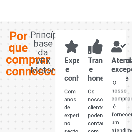
Por
Princípios
base
que
da
comprar
VFX
Experiência
Transparênci
Atend
connosco?
Motors
e
e
excep
conhecimento
honestidade
O
nosso
Com
Os
compro
anos
nossos
é
de
clientes
fornece
experiência
podem
um
no
contar
atendim
sector
com