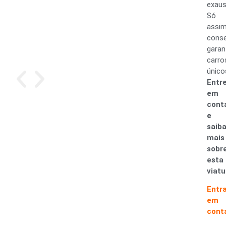
exaus
Só
assi
cons
garan
carro
único
Entr
em
cont
e
saib
mais
sobr
esta
viatu
Entr
em
cont