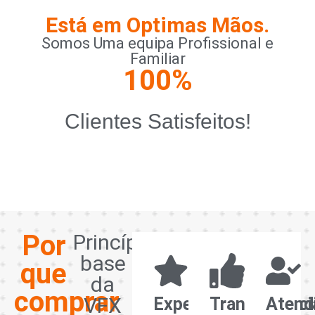
Está em Optimas Mãos.
Somos Uma equipa Profissional e
Familiar
100
%
Clientes Satisfeitos!
Por
Princípios
base
que
da
comprar
VFX
Experiência
Transparênci
Atend