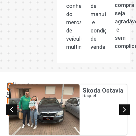
compra
conhecedora
de
seja
do
manutenção
agradáv
mercado
e
e
de
condições
sem
veículos
de
complic
multimarcas.
venda.
Os
Clientes
Skoda Octavia
Satisfeitos
nossos
Raquel
clientes