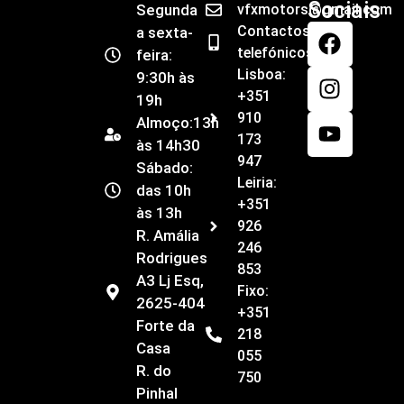
Sociais
Segunda
vfxmotors@gmail.com
Contactos
a sexta-
telefónicos
feira:
Lisboa:
9:30h às
+351
19h
910
Almoço:13h
173
às 14h30
947
Sábado:
Leiria:
das 10h
+351
às 13h
926
R. Amália
246
Rodrigues
853
A3 Lj Esq,
Fixo:
2625-404
+351
Forte da
218
Casa
055
R. do
750
Pinhal