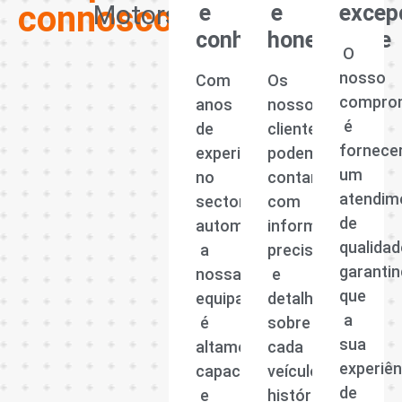
connosco?
Motors
e
e
excep
conhecimento
honestidade
O
nosso
Com
Os
compro
anos
nossos
é
de
clientes
fornece
experiência
podem
um
no
contar
atendim
sector
com
de
automóvel,
informações
qualidad
a
precisas
garanti
nossa
e
que
equipa
detalhadas
a
é
sobre
sua
altamente
cada
experiên
capacitada
veículo,
de
e
histórico