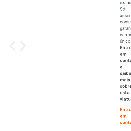
exaus
Só
assi
cons
garan
carro
único
Entr
em
cont
e
saib
mais
sobr
esta
viatu
Entr
em
cont