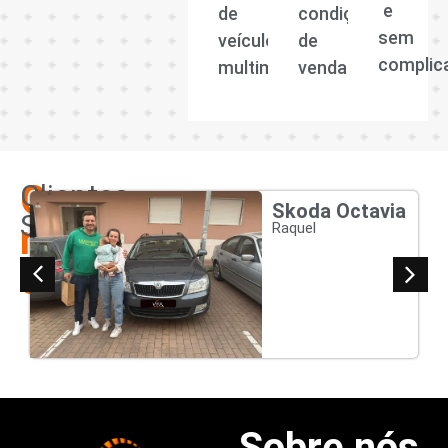
e
de
condições
sem
veículos
de
complic
multimarcas.
venda.
Os
Clientes
Skoda Octavia
Satisfeitos
nossos
Raquel
clientes
Sobre nós