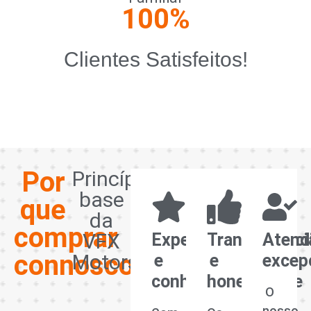
100
%
Clientes Satisfeitos!
Por
Princípios
base
que
da
comprar
VFX
Experiência
Transparênci
Atend
connosco?
Motors
e
e
excep
conhecimento
honestidade
O
nosso