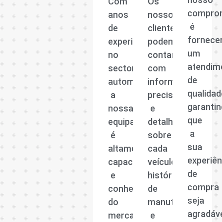
Com
Os
compro
anos
nossos
é
de
clientes
fornece
experiência
podem
um
no
contar
atendim
sector
com
de
automóvel,
informações
qualidad
a
precisas
garanti
nossa
e
que
equipa
detalhadas
a
é
sobre
sua
altamente
cada
experiên
capacitada
veículo,
de
e
histórico
compra
conhecedora
de
seja
do
manutenção
agradáv
mercado
e