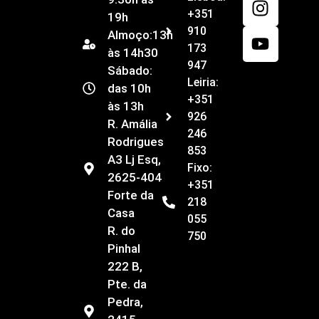
+351
19h
910
Almoço:13h
173
às 14h30
947
Sábado:
Leiria:
das 10h
+351
às 13h
926
R. Amália
246
Rodrigues
853
A3 Lj Esq,
Fixo:
2625-404
+351
Forte da
218
Casa
055
R. do
750
Pinhal
222 B,
Pte. da
Pedra,