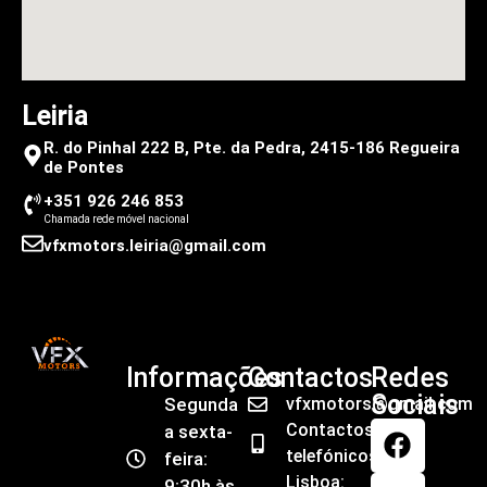
Leiria
R. do Pinhal 222 B, Pte. da Pedra, 2415-186 Regueira
de Pontes
+351 926 246 853
Chamada rede móvel nacional
vfxmotors.leiria@gmail.com
Informações
Contactos
Redes
Sociais
Segunda
vfxmotors@gmail.com
Contactos
a sexta-
telefónicos
feira:
Lisboa:
9:30h às