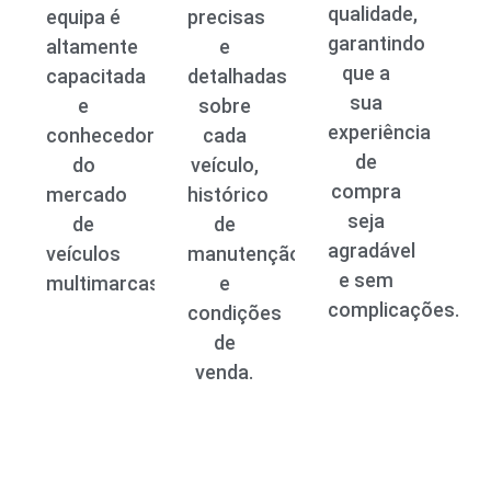
qualidade,
equipa é
precisas
garantindo
altamente
e
que a
capacitada
detalhadas
sua
e
sobre
experiência
conhecedora
cada
de
do
veículo,
compra
mercado
histórico
seja
de
de
agradável
veículos
manutenção
e sem
multimarcas.
e
complicações.
condições
de
venda.