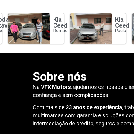
oda
Kia
Kia
tavia
Ceed
Ceed
el
Romão
Paulo
Sobre nós
Na
VFX Motors
, ajudamos os nossos clie
confiança e sem complicações.
Com mais de
23 anos de experiência
, tr
multimarcas com garantia e soluções co
intermediação de crédito, seguros e compr