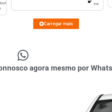
ásol
ina
o
Carregar mais
r connosco agora mesmo por What