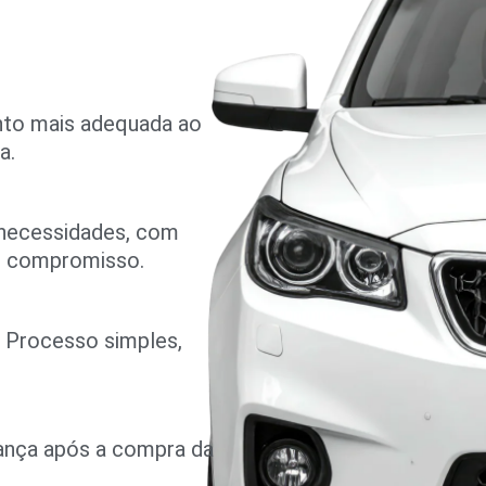
nto mais adequada ao
a.
 necessidades, com
m compromisso.
o. Processo simples,
rança após a compra da