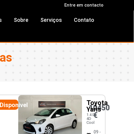
Entre em contacto
s
Sobre
Serviços
Contato
ras
Toyota
Disponivel
10450
Yaris
€
1.4 D-
4D
Cool
09 -