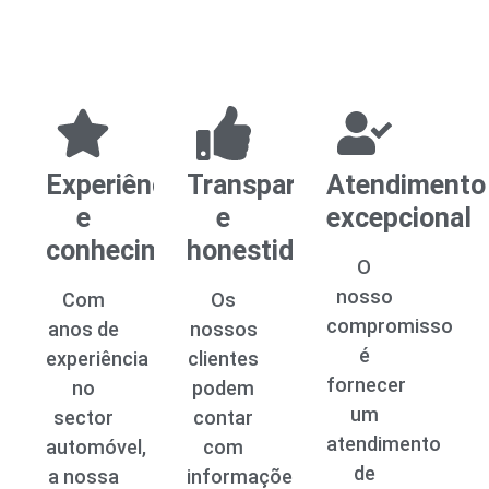
Experiência
Transparência
Atendimento
e
e
excepcional
conhecimento
honestidade
O
nosso
Com
Os
compromisso
anos de
nossos
é
experiência
clientes
fornecer
no
podem
um
sector
contar
atendimento
automóvel,
com
de
a nossa
informações