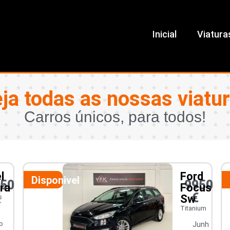
Inicial
Viatura
ja todas as nossas viatu
Carros únicos, para todos!
l
Ford
Disponivel
450
9950
ra
Focus
€
€
Sw
s
r
Titanium
o
Junh