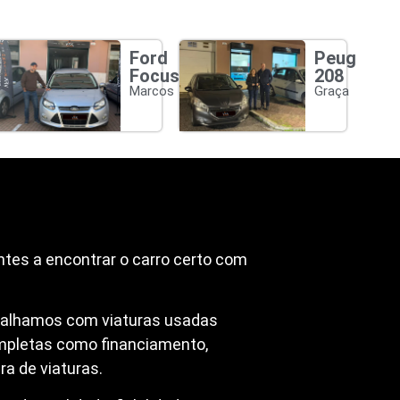
Ford
Peugeot
Focus
208
Marcos
Graça
ntes a encontrar o carro certo com
abalhamos com viaturas usadas
mpletas como financiamento,
a de viaturas.