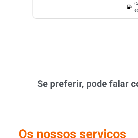
G
e
Se preferir, pode fala
Os nossos serviços