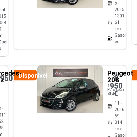
o -
2015
ril -
1301
015
61
054
km
0
Gásol
m
eo
ásol
o
cedes-
Peugeot
Disponivel
0950
8
nz
208
€
950
1.2
PureTech
€
0
Style
11 -
 -
2016
011
59
52
014
38
km
m
Gasol