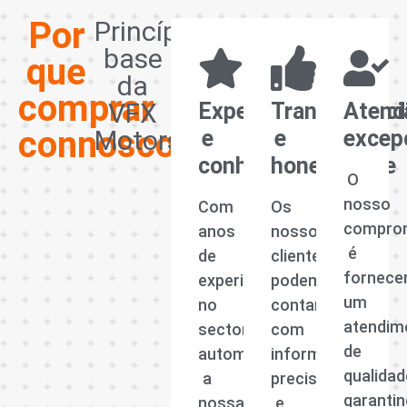
Por
Princípios
base
que
da
comprar
VFX
Experiência
Transparênci
Atend
connosco?
Motors
e
e
excep
conhecimento
honestidade
O
nosso
Com
Os
compro
anos
nossos
é
de
clientes
fornece
experiência
podem
um
no
contar
atendim
sector
com
de
automóvel,
informações
qualidad
a
precisas
garanti
nossa
e