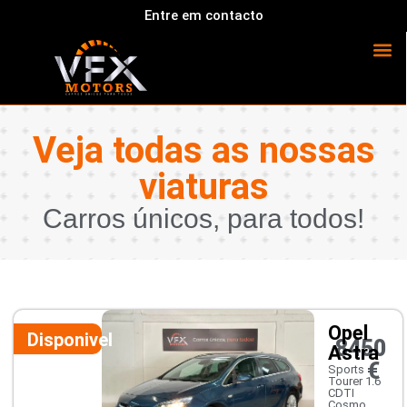
Entre em contacto
Veja todas as nossas
viaturas
Carros únicos, para todos!
Opel
Disponivel
8450
Astra
€
Sports
Tourer 1.6
CDTI
Cosmo