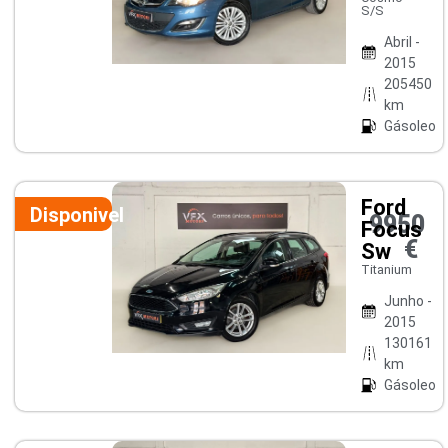
S/S
Abril -
2015
205450
km
Gásoleo
Ford
Disponivel
9950
Focus
€
Sw
Titanium
Junho -
2015
130161
km
Gásoleo