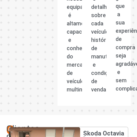
que
equipa
detalhadas
a
é
sobre
sua
altamente
cada
experiên
capacitada
veículo,
de
e
histórico
compra
conhecedora
de
seja
do
manutenção
agradáv
mercado
e
e
de
condições
sem
veículos
de
complic
multimarcas.
venda.
Os
Clientes
Skoda Octavia