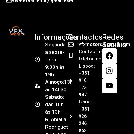
vfxmotors.leiria@gmail.com
Informações
Contactos
Redes
Sociais
Segunda
vfxmotors@gmail.com
Contactos
a sexta-
telefónicos
feira:
Lisboa:
9:30h às
+351
19h
910
Almoço:13h
173
às 14h30
947
Sábado:
Leiria:
das 10h
+351
às 13h
926
R. Amália
246
Rodrigues
853