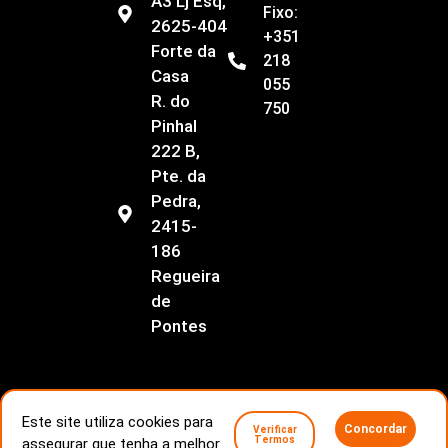
A3 Lj Esq,
Fixo:
2625-404
+351
Forte da
218
Casa
055
R. do
750
Pinhal
222 B,
Pte. da
Pedra,
2415-
186
Regueira
de
Pontes
Este site utiliza cookies para
Concordar
Verificar
Livro de Reclamações
Conflitos de consumo
Termos
assegurar que tenha a melhor