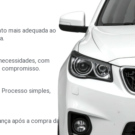
nto mais adequada ao
a.
 necessidades, com
m compromisso.
o. Processo simples,
rança após a compra da