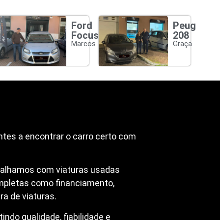
Ford
Peugeot
Focus
208
Marcos
Graça
ntes a encontrar o carro certo com
abalhamos com viaturas usadas
mpletas como financiamento,
a de viaturas.
ndo qualidade, fiabilidade e