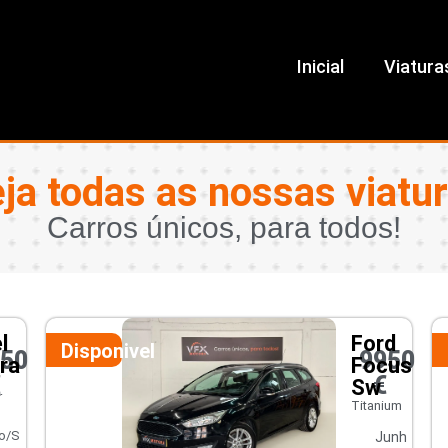
Inicial
Viatura
ja todas as nossas viatu
Carros únicos, para todos!
l
Ford
Disponivel
450
9950
ra
Focus
€
€
Sw
r
Titanium
o/S
Junh