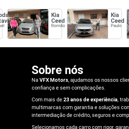
oda
Kia
Kia
tavia
Ceed
Ceed
el
Romão
Paulo
Sobre nós
Na
VFX Motors
, ajudamos os nossos clie
confiança e sem complicações.
Com mais de
23 anos de experiência
, tr
multimarcas com garantia e soluções co
intermediação de crédito, seguros e compr
Selecionamos cada carro com rigor, garanti