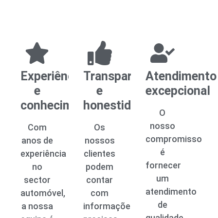
Experiência
Transparência
Atendimento
e
e
excepcional
conhecimento
honestidade
O
nosso
Com
Os
compromisso
anos de
nossos
é
experiência
clientes
fornecer
no
podem
um
sector
contar
atendimento
automóvel,
com
de
a nossa
informações
qualidade,