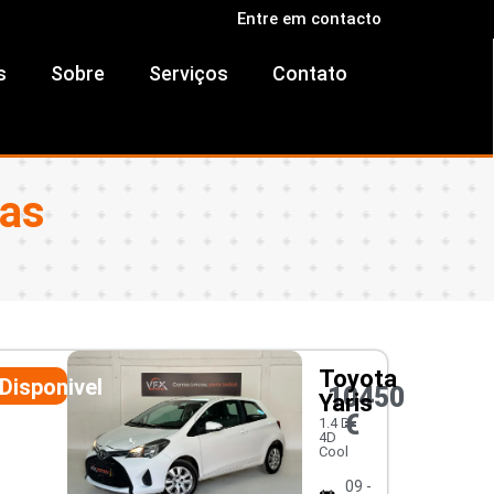
Entre em contacto
s
Sobre
Serviços
Contato
ras
Toyota
Disponivel
10450
Yaris
€
1.4 D-
4D
Cool
09 -