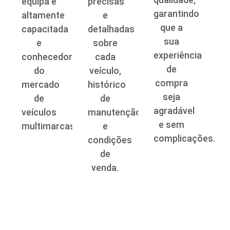
equipa é
precisas
garantindo
altamente
e
que a
capacitada
detalhadas
sua
e
sobre
experiência
conhecedora
cada
de
do
veículo,
compra
mercado
histórico
seja
de
de
agradável
veículos
manutenção
e sem
multimarcas.
e
complicações.
condições
de
venda.