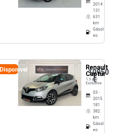
2014
131
631
km
Gásol
eo
Renault
Disponivel
10950
Captur
€
1.5 dCi
Exclusive
03 -
2015
181
382
km
Gásol
eo