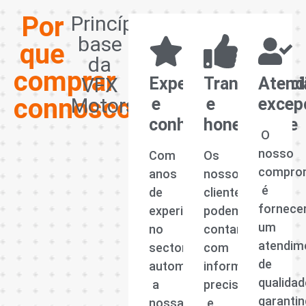
Por
Princípios
base
que
da
comprar
VFX
Experiência
Transparênci
Atend
connosco?
Motors
e
e
excep
conhecimento
honestidade
O
nosso
Com
Os
compro
anos
nossos
é
de
clientes
fornece
experiência
podem
um
no
contar
atendim
sector
com
de
automóvel,
informações
qualidad
a
precisas
garanti
nossa
e