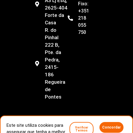
A3 Lj Esq,
Fixo:
2625-404
+351
Forte da
218
Casa
055
R. do
750
Pinhal
222 B,
Pte. da
Pedra,
2415-
186
Regueira
de
Pontes
Este site utiliza cookies para
Concordar
Verificar
Livro de Reclamações
Conflitos de consumo
Termos
assegurar que tenha a melhor