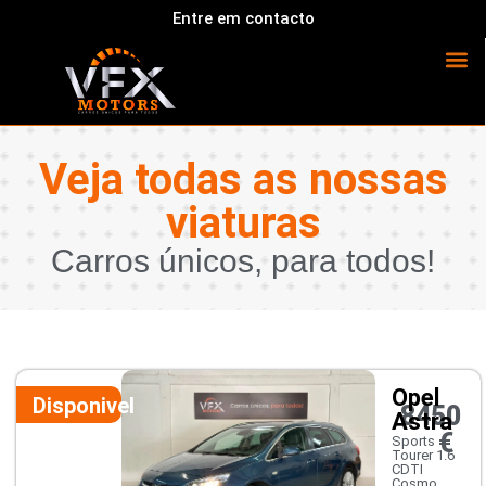
Entre em contacto
Veja todas as nossas
viaturas
Carros únicos, para todos!
Opel
Disponivel
8450
Astra
€
Sports
Tourer 1.6
CDTI
Cosmo