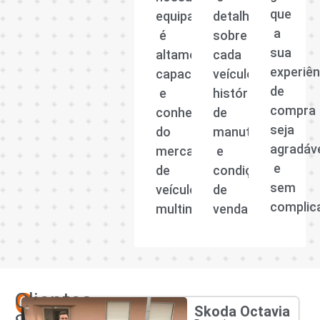
que
equipa
detalhadas
a
é
sobre
sua
altamente
cada
experiên
capacitada
veículo,
de
e
histórico
compra
conhecedora
de
seja
do
manutenção
agradáv
mercado
e
e
de
condições
sem
veículos
de
complic
multimarcas.
venda.
Os
Clientes
Skoda Octavia