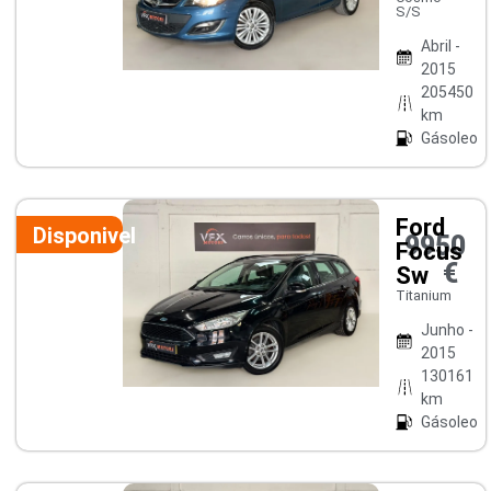
S/S
Abril -
2015
205450
km
Gásoleo
Ford
Disponivel
9950
Focus
€
Sw
Titanium
Junho -
2015
130161
km
Gásoleo