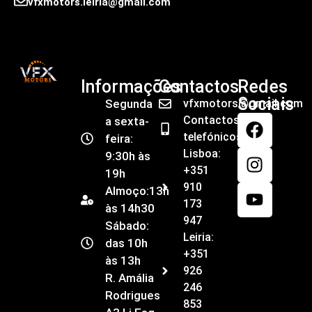
vfxmotors.leiria@gmail.com
Informações
Contactos
Redes
Sociais
Segunda
vfxmotors@gmail.com
Contactos
a sexta-
telefónicos
feira:
Lisboa:
9:30h às
+351
19h
910
Almoço:13h
173
às 14h30
947
Sábado:
Leiria:
das 10h
+351
às 13h
926
R. Amália
246
Rodrigues
853