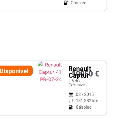
Gásoleo
Renault
Disponivel
10950 €
Captur
1.5 dCi
Exclusive
03 - 2015
181 382 km
Gásoleo