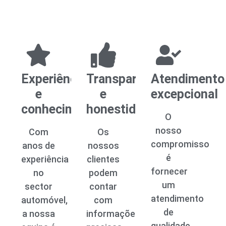
Experiência
Transparência
Atendimento
e
e
excepcional
conhecimento
honestidade
O
nosso
Com
Os
compromisso
anos de
nossos
é
experiência
clientes
fornecer
no
podem
um
sector
contar
atendimento
automóvel,
com
de
a nossa
informações
qualidade,