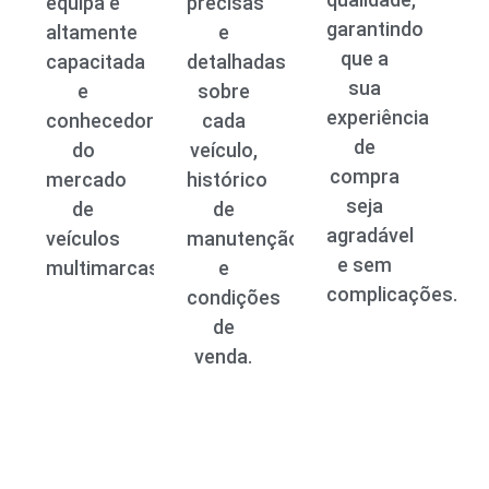
equipa é
precisas
garantindo
altamente
e
que a
capacitada
detalhadas
sua
e
sobre
experiência
conhecedora
cada
de
do
veículo,
compra
mercado
histórico
seja
de
de
agradável
veículos
manutenção
e sem
multimarcas.
e
complicações.
condições
de
venda.