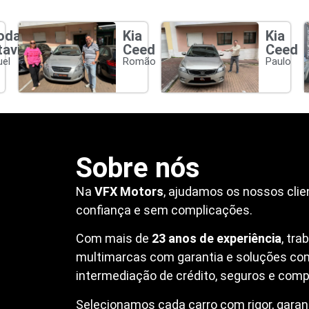
oda
Kia
Kia
tavia
Ceed
Ceed
el
Romão
Paulo
Sobre nós
Na
VFX Motors
, ajudamos os nossos clie
confiança e sem complicações.
Com mais de
23 anos de experiência
, tr
multimarcas com garantia e soluções co
intermediação de crédito, seguros e compr
Selecionamos cada carro com rigor, garanti