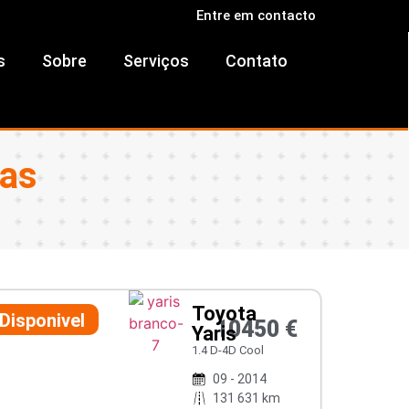
Entre em contacto
s
Sobre
Serviços
Contato
ras
Toyota
Disponivel
10450 €
Yaris
1.4 D-4D Cool
09 - 2014
131 631 km