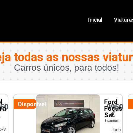
Inicial
Viatura
ja todas as nossas viatu
Carros únicos, para todos!
l
Ford
Disponivel
450
9950
ra
Focus
€
€
Sw
r
Titanium
o/S
Junh