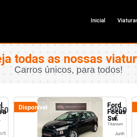
Inicial
Viatura
ja todas as nossas viatu
Carros únicos, para todos!
l
Ford
Disponivel
450
9950
ra
Focus
€
€
Sw
r
Titanium
o/S
Junh