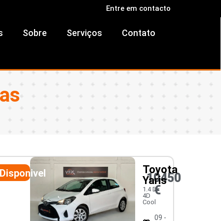
Entre em contacto
s
Sobre
Serviços
Contato
ras
Toyota
Disponivel
10450
Yaris
€
1.4 D-
4D
Cool
09 -