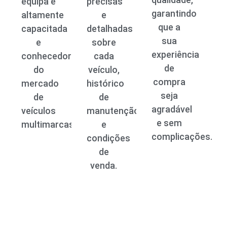
equipa é
precisas
garantindo
altamente
e
que a
capacitada
detalhadas
sua
e
sobre
experiência
conhecedora
cada
de
do
veículo,
compra
mercado
histórico
seja
de
de
agradável
veículos
manutenção
e sem
multimarcas.
e
complicações.
condições
de
venda.