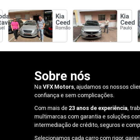
oda
Kia
Kia
tavia
Ceed
Ceed
el
Romão
Paulo
Sobre nós
Na
VFX Motors
, ajudamos os nossos clie
confiança e sem complicações.
Com mais de
23 anos de experiência
, tr
multimarcas com garantia e soluções co
intermediação de crédito, seguros e compr
Selecionamos cada carro com rigor, garanti