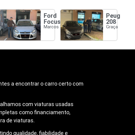
Ford
Peugeot
Focus
208
Marcos
Graça
ntes a encontrar o carro certo com
abalhamos com viaturas usadas
mpletas como financiamento,
a de viaturas.
ndo qualidade, fiabilidade e