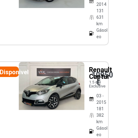
2014
131
631
km
Gásol
eo
Renault
Disponivel
10950
Captur
€
1.5 dCi
Exclusive
03 -
2015
181
382
km
Gásol
eo