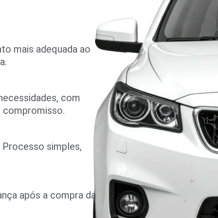
nto mais adequada ao
a.
 necessidades, com
m compromisso.
o. Processo simples,
rança após a compra da