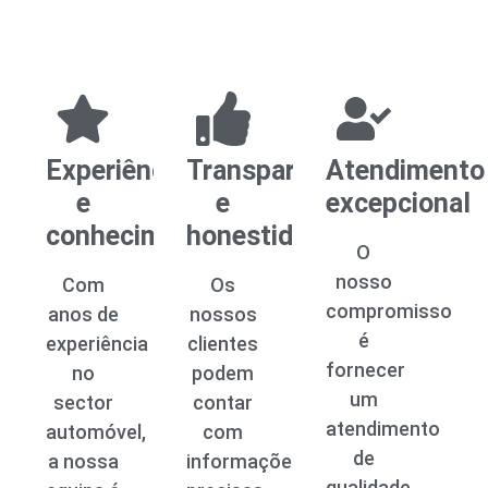
Experiência
Transparência
Atendimento
e
e
excepcional
conhecimento
honestidade
O
nosso
Com
Os
compromisso
anos de
nossos
é
experiência
clientes
fornecer
no
podem
um
sector
contar
atendimento
automóvel,
com
de
a nossa
informações
qualidade,