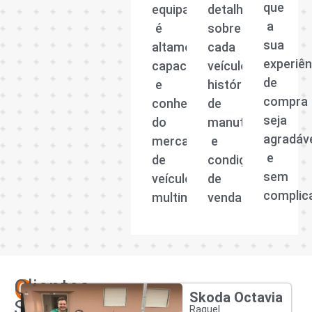
que
equipa
detalhadas
a
é
sobre
sua
altamente
cada
experiên
capacitada
veículo,
de
e
histórico
compra
conhecedora
de
seja
do
manutenção
agradáv
mercado
e
e
de
condições
sem
veículos
de
complic
multimarcas.
venda.
Os
Clientes
Skoda Octavia
Satisfeitos
Raquel