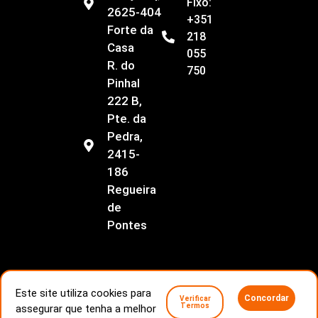
Fixo:
2625-404
+351
Forte da
218
Casa
055
R. do
750
Pinhal
222 B,
Pte. da
Pedra,
2415-
186
Regueira
de
Pontes
Este site utiliza cookies para
Concordar
Verificar
Livro de Reclamações
Conflitos de consumo
Termos
assegurar que tenha a melhor
Politica de Privacidade