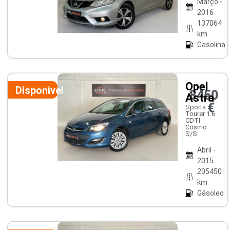
Março -
2016
137064
km
Gasolina
Opel
Disponivel
8450
Astra
€
Sports
Tourer 1.6
CDTI
Cosmo
S/S
Abril -
2015
205450
km
Gásoleo