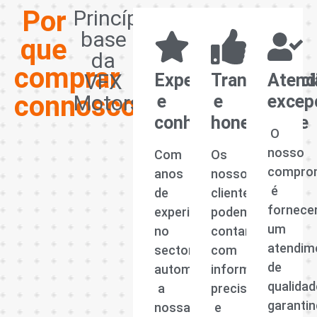
Por
Princípios
base
que
da
comprar
VFX
Experiência
Transparênci
Atend
connosco?
Motors
e
e
excep
conhecimento
honestidade
O
nosso
Com
Os
compro
anos
nossos
é
de
clientes
fornece
experiência
podem
um
no
contar
atendim
sector
com
de
automóvel,
informações
qualidad
a
precisas
garanti
nossa
e