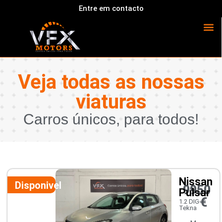
Entre em contacto
Veja todas as nossas
viaturas
Carros únicos, para todos!
Nissan
Disponivel
9950
Pulsar
€
1.2 DIG-T
Tekna