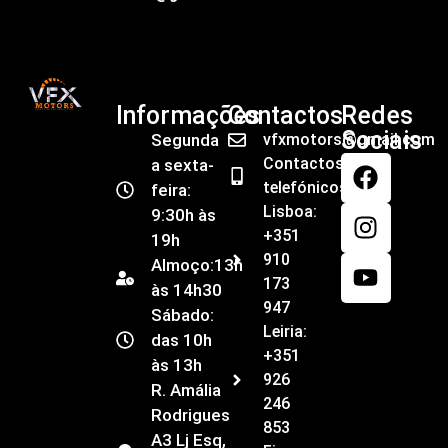
Informações
Contactos
Redes
Sociais
Segunda
vfxmotors@gmail.com
Contactos
a sexta-
telefónicos
feira:
Lisboa:
9:30h às
+351
19h
910
Almoço:13h
173
às 14h30
947
Sábado:
Leiria:
das 10h
+351
às 13h
926
R. Amália
246
Rodrigues
853
A3 Lj Esq,