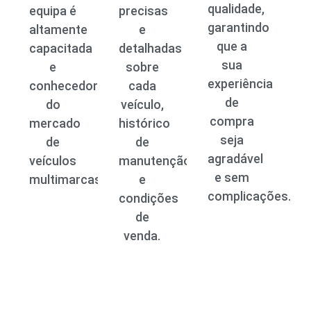
qualidade,
equipa é
precisas
garantindo
altamente
e
que a
capacitada
detalhadas
sua
e
sobre
experiência
conhecedora
cada
de
do
veículo,
compra
mercado
histórico
seja
de
de
agradável
veículos
manutenção
e sem
multimarcas.
e
complicações.
condições
de
venda.