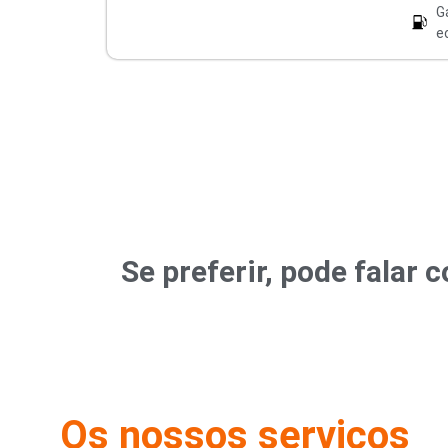
G
e
Se preferir, pode fala
Os nossos serviços