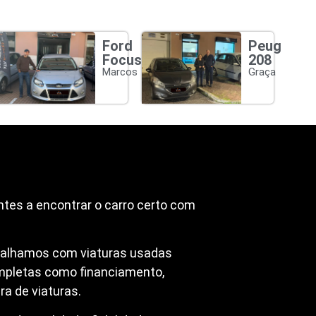
Ford
Peugeot
Focus
208
Marcos
Graça
ntes a encontrar o carro certo com
abalhamos com viaturas usadas
mpletas como financiamento,
a de viaturas.