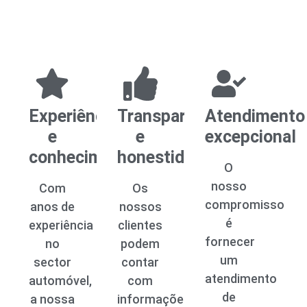
Experiência
Transparência
Atendimento
e
e
excepcional
conhecimento
honestidade
O
nosso
Com
Os
compromisso
anos de
nossos
é
experiência
clientes
fornecer
no
podem
um
sector
contar
atendimento
automóvel,
com
de
a nossa
informações