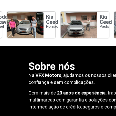
oda
Kia
Kia
tavia
Ceed
Ceed
el
Romão
Paulo
Sobre nós
Na
VFX Motors
, ajudamos os nossos clie
confiança e sem complicações.
Com mais de
23 anos de experiência
, tr
multimarcas com garantia e soluções co
intermediação de crédito, seguros e compr