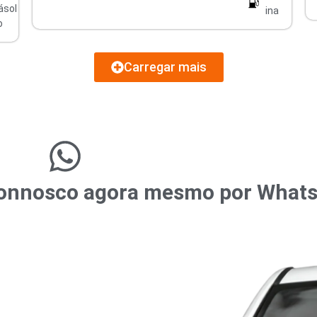
ásol
ina
o
Carregar mais
r connosco agora mesmo por What