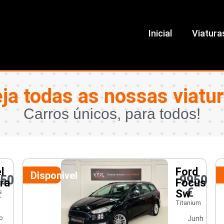
Inicial
Viatura
ja todas as nossas viatu
Carros únicos, para todos!
l
Ford
Disponivel
450
9950
ra
Focus
€
€
Sw
s
r
Titanium
o
Junh