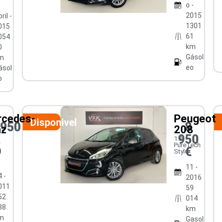
o -
2015
ril -
1301
015
61
054
km
0
Gásol
m
eo
ásol
o
cedes-
Peugeot
Disponivel
0950
8
nz
208
€
950
1.2
PureTech
€
0
Style
11 -
 -
2016
011
59
52
014
38
km
m
Gasol