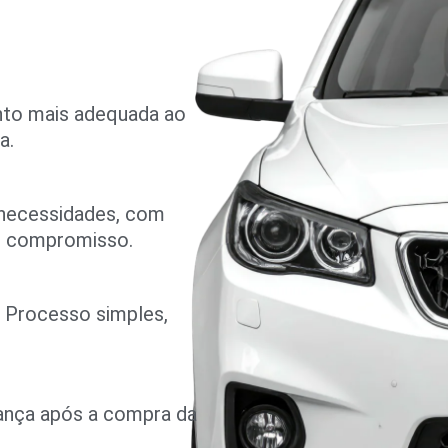
nto mais adequada ao
a.
 necessidades, com
m compromisso.
o. Processo simples,
rança após a compra da