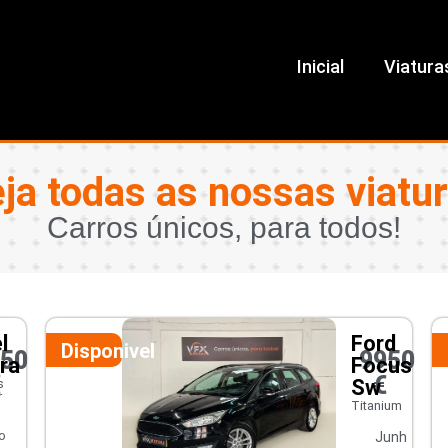
Inicial
Viatura
ja todas as nossas viatu
Carros únicos, para todos!
l
Ford
Disponivel
450
9950
ra
Focus
€
€
Sw
s
r
Titanium
o
Junh