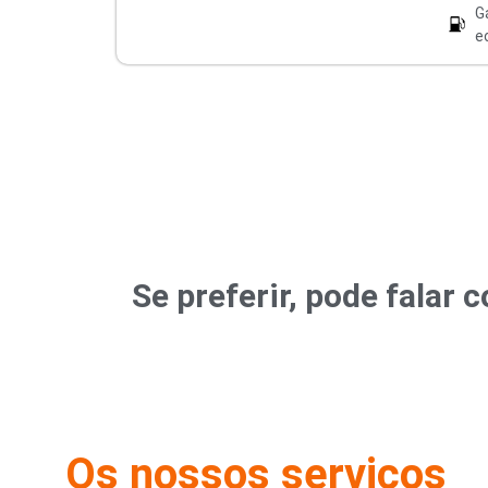
G
e
Se preferir, pode fala
Os nossos serviços