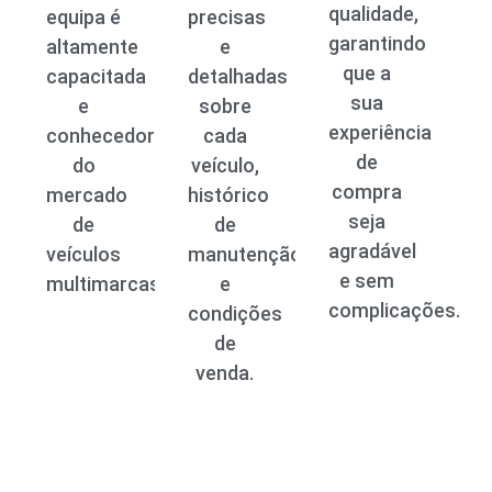
qualidade,
equipa é
precisas
garantindo
altamente
e
que a
capacitada
detalhadas
sua
e
sobre
experiência
conhecedora
cada
de
do
veículo,
compra
mercado
histórico
seja
de
de
agradável
veículos
manutenção
e sem
multimarcas.
e
complicações.
condições
de
venda.