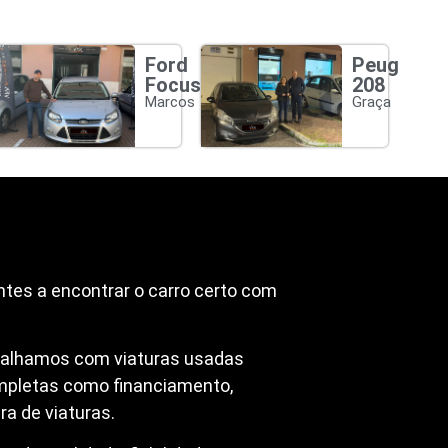
Ford
Peugeot
Focus
208
Marcos
Graça
ntes a encontrar o carro certo com
abalhamos com viaturas usadas
mpletas como financiamento,
a de viaturas.