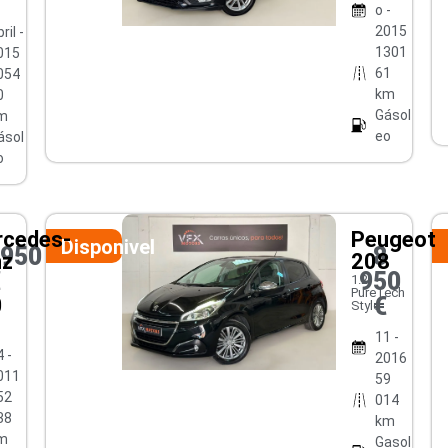
o -
2015
ril -
1301
015
61
054
km
0
Gásol
m
eo
ásol
o
cedes-
Peugeot
Disponivel
0950
8
nz
208
€
950
1.2
PureTech
€
0
Style
11 -
 -
2016
011
59
52
014
38
km
m
Gasol