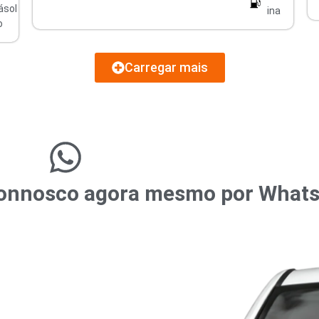
ásol
ina
o
Carregar mais
r connosco agora mesmo por What