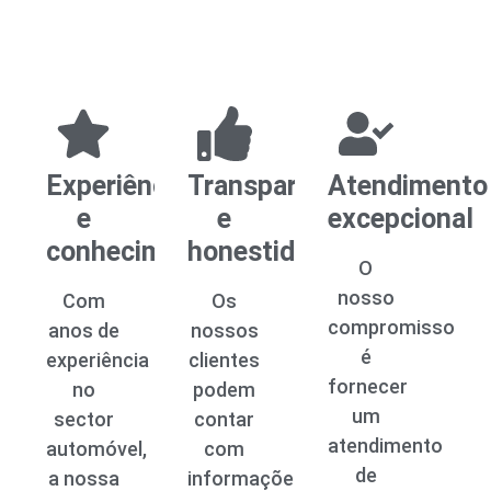
Experiência
Transparência
Atendimento
e
e
excepcional
conhecimento
honestidade
O
nosso
Com
Os
compromisso
anos de
nossos
é
experiência
clientes
fornecer
no
podem
um
sector
contar
atendimento
automóvel,
com
de
a nossa
informações