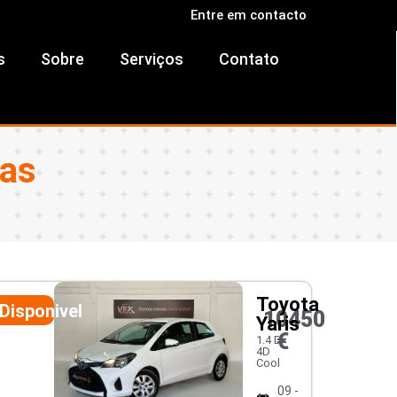
Entre em contacto
s
Sobre
Serviços
Contato
ras
Toyota
Disponivel
10450
Yaris
€
1.4 D-
4D
Cool
09 -