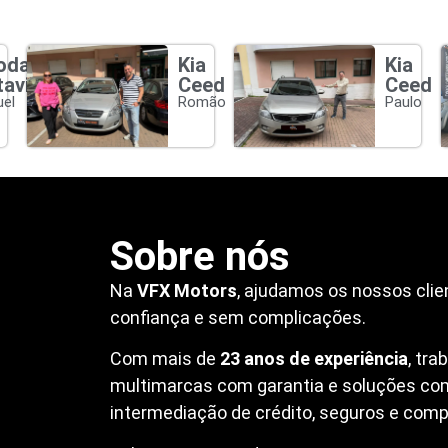
oda
Kia
Kia
tavia
Ceed
Ceed
el
Romão
Paulo
Sobre nós
Na
VFX Motors
, ajudamos os nossos clie
confiança e sem complicações.
Com mais de
23 anos de experiência
, tr
multimarcas com garantia e soluções co
intermediação de crédito, seguros e compr