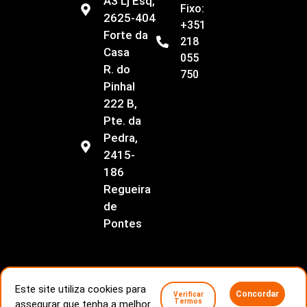
A3 Lj Esq,
Fixo:
2625-404
+351
Forte da
218
Casa
055
R. do
750
Pinhal
222 B,
Pte. da
Pedra,
2415-
186
Regueira
de
Pontes
Este site utiliza cookies para
Concordar
Verificar
Livro de Reclamações
Conflitos de consumo
Termos
assegurar que tenha a melhor