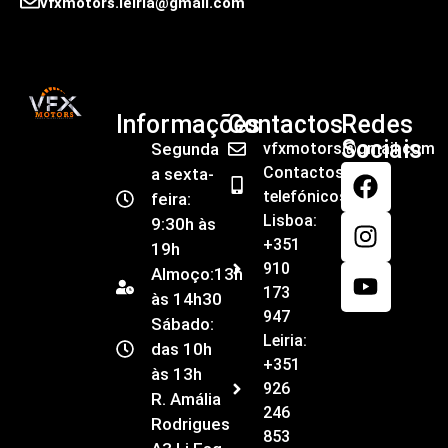
vfxmotors.leiria@gmail.com
Informações
Contactos
Redes
Sociais
Segunda
vfxmotors@gmail.com
Contactos
a sexta-
telefónicos
feira:
Lisboa:
9:30h às
+351
19h
910
Almoço:13h
173
às 14h30
947
Sábado:
Leiria:
das 10h
+351
às 13h
926
R. Amália
246
Rodrigues
853