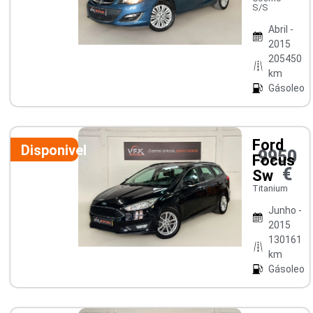
S/S
Abril -
2015
205450
km
Gásoleo
Ford
Disponivel
9950
Focus
€
Sw
Titanium
Junho -
2015
130161
km
Gásoleo