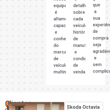
que
equipa
detalhadas
a
é
sobre
sua
altamente
cada
experiên
capacitada
veículo,
de
e
histórico
compra
conhecedora
de
seja
do
manutenção
agradáv
mercado
e
e
de
condições
sem
veículos
de
complic
multimarcas.
venda.
Os
Clientes
Skoda Octavia