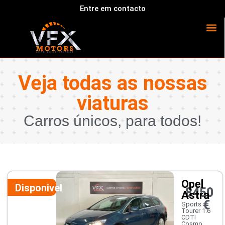
Entre em contacto
Veja todas as nossas
viaturas
Carros únicos, para todos!
Opel
Disponivel
8450
Astra
€
Sports
Tourer 1.6
CDTI
Cosmo