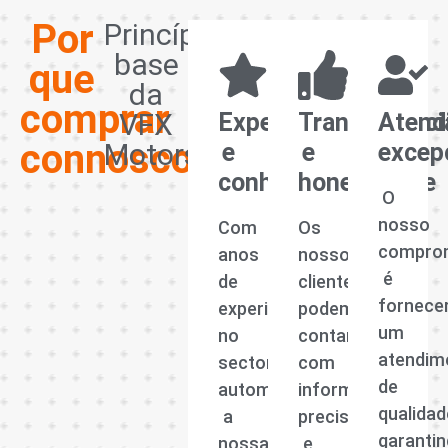
Por
Princípios
base
que
da
comprar
VFX
Experiência
Transparênci
Atend
connosco?
Motors
e
e
excep
conhecimento
honestidade
O
nosso
Com
Os
compro
anos
nossos
é
de
clientes
fornece
experiência
podem
um
no
contar
atendim
sector
com
de
automóvel,
informações
qualidad
a
precisas
garanti
nossa
e