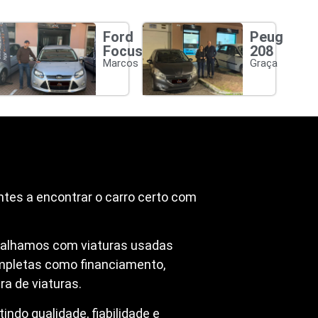
Ford
Peugeot
Focus
208
Marcos
Graça
ntes a encontrar o carro certo com
abalhamos com viaturas usadas
mpletas como financiamento,
a de viaturas.
ndo qualidade, fiabilidade e