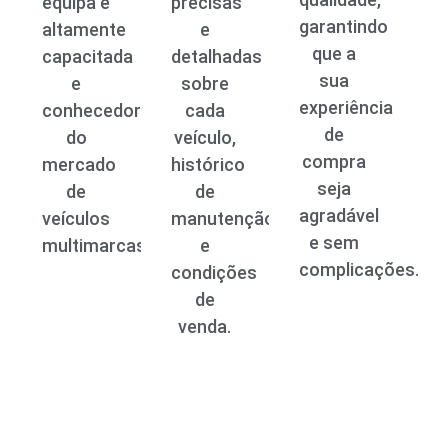
equipa é
precisas
garantindo
altamente
e
que a
capacitada
detalhadas
sua
e
sobre
experiência
conhecedora
cada
de
do
veículo,
compra
mercado
histórico
seja
de
de
agradável
veículos
manutenção
e sem
multimarcas.
e
complicações.
condições
de
venda.