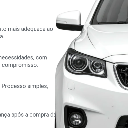
nto mais adequada ao
a.
 necessidades, com
m compromisso.
o. Processo simples,
rança após a compra da