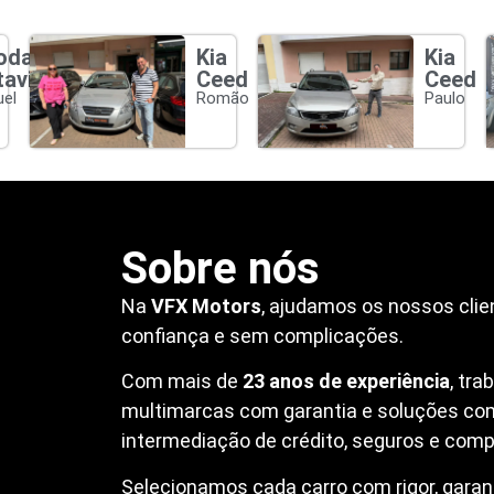
oda
Kia
Kia
tavia
Ceed
Ceed
el
Romão
Paulo
Sobre nós
Na
VFX Motors
, ajudamos os nossos clie
confiança e sem complicações.
Com mais de
23 anos de experiência
, tr
multimarcas com garantia e soluções co
intermediação de crédito, seguros e compr
Selecionamos cada carro com rigor, garanti