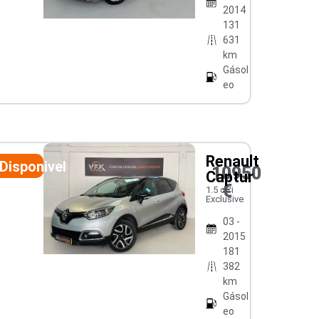
2014
131
631
km
Gásol
eo
Renault
Disponivel
10950
Captur
€
1.5 dCi
Exclusive
03 -
2015
181
382
km
Gásol
eo