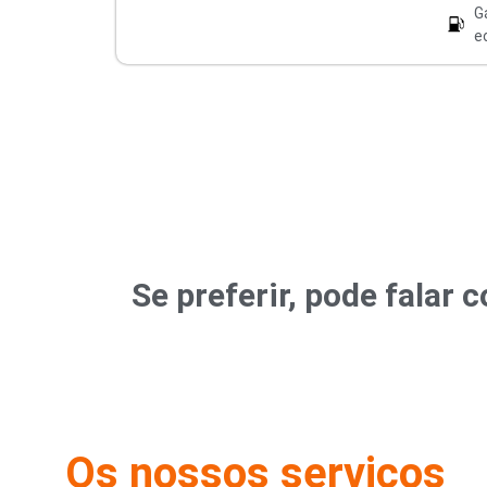
G
e
Se preferir, pode fala
Os nossos serviços