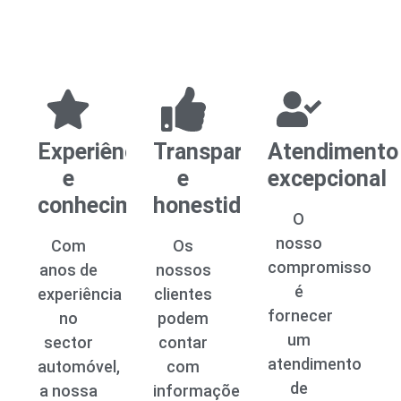
Experiência
Transparência
Atendimento
e
e
excepcional
conhecimento
honestidade
O
nosso
Com
Os
compromisso
anos de
nossos
é
experiência
clientes
fornecer
no
podem
um
sector
contar
atendimento
automóvel,
com
de
a nossa
informações