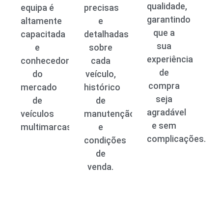
qualidade,
equipa é
precisas
garantindo
altamente
e
que a
capacitada
detalhadas
sua
e
sobre
experiência
conhecedora
cada
de
do
veículo,
compra
mercado
histórico
seja
de
de
agradável
veículos
manutenção
e sem
multimarcas.
e
complicações.
condições
de
venda.