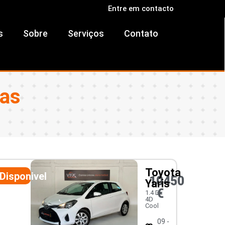
Entre em contacto
s
Sobre
Serviços
Contato
ras
Toyota
Disponivel
10450
Yaris
€
1.4 D-
4D
Cool
09 -