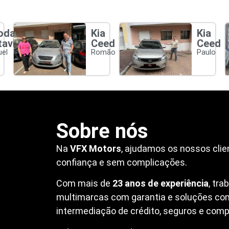
oda
Kia
Kia
tavia
Ceed
Ceed
el
Romão
Paulo
Sobre nós
Na
VFX Motors
, ajudamos os nossos clie
confiança e sem complicações.
Com mais de
23 anos de experiência
, tr
multimarcas com garantia e soluções co
intermediação de crédito, seguros e compr