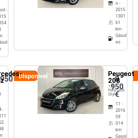
o -
2015
ril -
1301
015
61
054
km
0
Gásol
m
eo
ásol
o
cedes-
Peugeot
Disponivel
0950
8
nz
208
€
950
1.2
PureTech
€
0
Style
11 -
 -
2016
011
59
52
014
38
km
m
Gasol