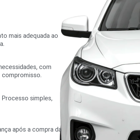
nto mais adequada ao
a.
 necessidades, com
m compromisso.
o. Processo simples,
rança após a compra da