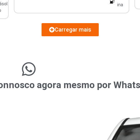
ásol
ina
o
Carregar mais
r connosco agora mesmo por What