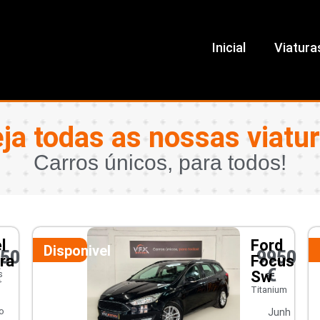
Inicial
Viatura
ja todas as nossas viatu
Carros únicos, para todos!
l
Ford
Disponivel
450
9950
ra
Focus
€
€
Sw
s
r
Titanium
o
Junh