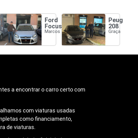
Ford
Peugeot
Focus
208
Marcos
Graça
ntes a encontrar o carro certo com
abalhamos com viaturas usadas
mpletas como financiamento,
a de viaturas.