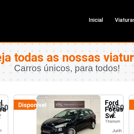
Inicial
Viatura
ja todas as nossas viatu
Carros únicos, para todos!
l
Ford
Disponivel
450
9950
ra
Focus
€
€
Sw
s
r
Titanium
o
Junh