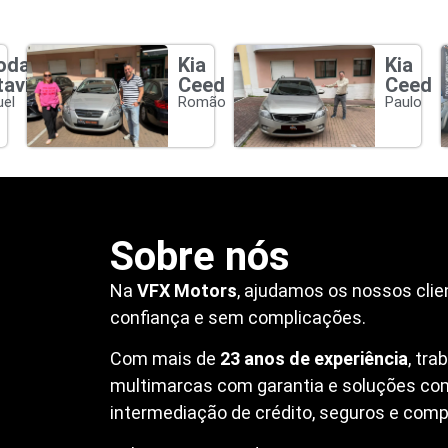
oda
Kia
Kia
tavia
Ceed
Ceed
el
Romão
Paulo
Sobre nós
Na
VFX Motors
, ajudamos os nossos clie
confiança e sem complicações.
Com mais de
23 anos de experiência
, tr
multimarcas com garantia e soluções co
intermediação de crédito, seguros e compr