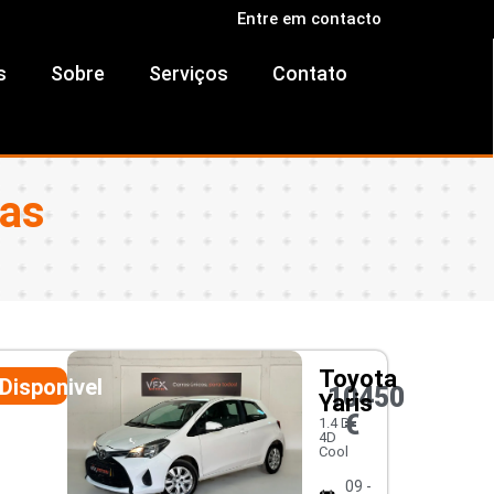
Entre em contacto
s
Sobre
Serviços
Contato
ras
Toyota
Disponivel
10450
Yaris
€
1.4 D-
4D
Cool
09 -