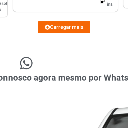
ásol
ina
o
Carregar mais
r connosco agora mesmo por What