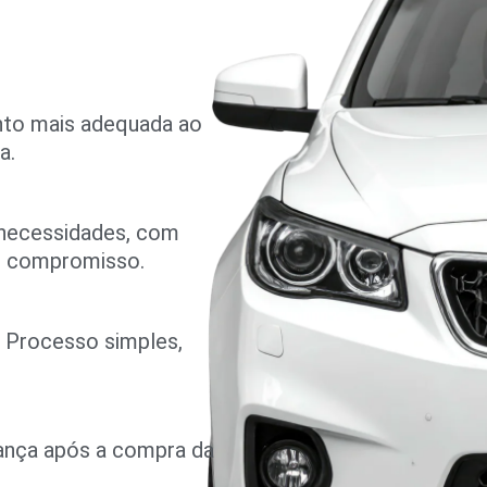
nto mais adequada ao
a.
 necessidades, com
m compromisso.
o. Processo simples,
rança após a compra da