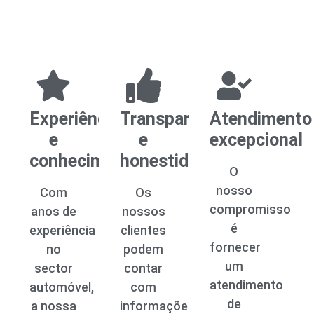
Experiência
Transparência
Atendimento
e
e
excepcional
conhecimento
honestidade
O
nosso
Com
Os
compromisso
anos de
nossos
é
experiência
clientes
fornecer
no
podem
um
sector
contar
atendimento
automóvel,
com
de
a nossa
informações