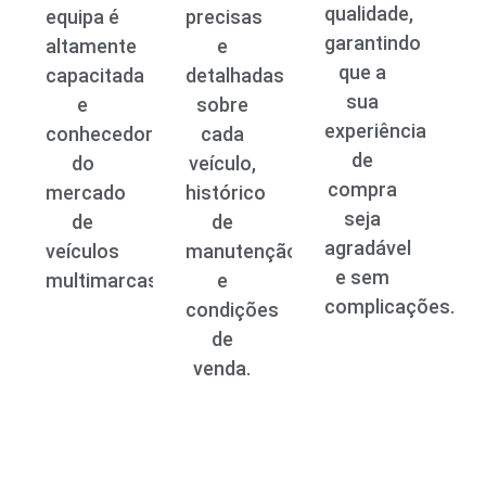
qualidade,
equipa é
precisas
garantindo
altamente
e
que a
capacitada
detalhadas
sua
e
sobre
experiência
conhecedora
cada
de
do
veículo,
compra
mercado
histórico
seja
de
de
agradável
veículos
manutenção
e sem
multimarcas.
e
complicações.
condições
de
venda.