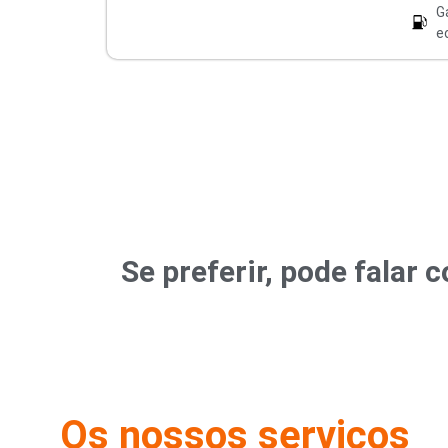
G
e
Se preferir, pode fala
Os nossos serviços