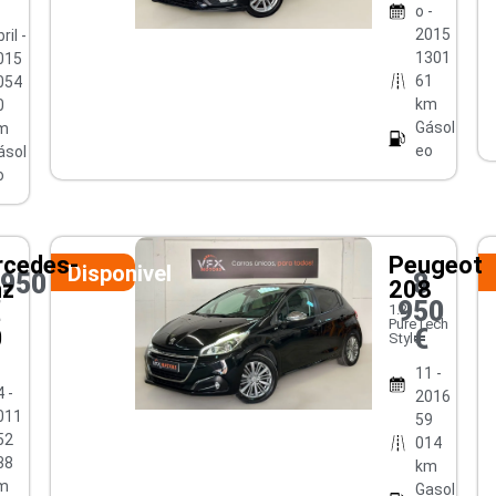
o -
2015
ril -
1301
015
61
054
km
0
Gásol
m
eo
ásol
o
cedes-
Peugeot
Disponivel
0950
8
nz
208
€
950
1.2
PureTech
€
0
Style
11 -
 -
2016
011
59
52
014
38
km
m
Gasol