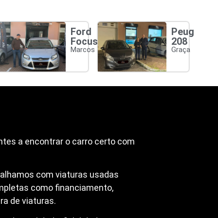
Ford
Peugeot
Focus
208
Marcos
Graça
ntes a encontrar o carro certo com
abalhamos com viaturas usadas
mpletas como financiamento,
a de viaturas.