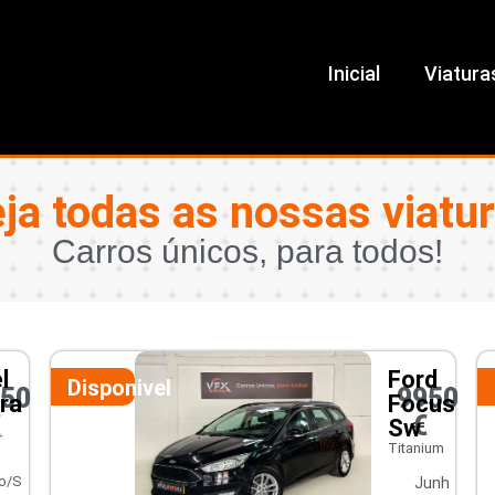
Inicial
Viatura
ja todas as nossas viatu
Carros únicos, para todos!
l
Ford
Disponivel
450
9950
ra
Focus
€
€
Sw
r
Titanium
o/S
Junh