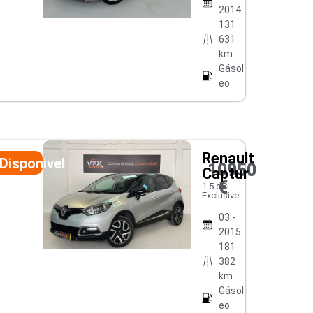
2014
131
631
km
Gásol
eo
Renault
Disponivel
10950
Captur
€
1.5 dCi
Exclusive
03 -
2015
181
382
km
Gásol
eo