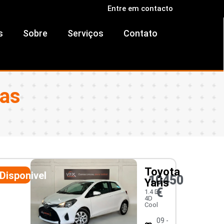
Entre em contacto
s
Sobre
Serviços
Contato
ras
Toyota
Disponivel
10450
Yaris
€
1.4 D-
4D
Cool
09 -