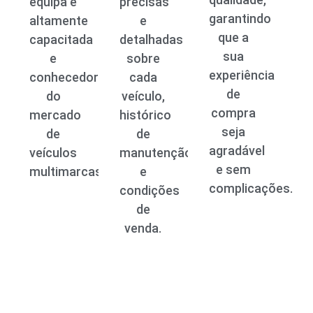
equipa é
precisas
garantindo
altamente
e
que a
capacitada
detalhadas
sua
e
sobre
experiência
conhecedora
cada
de
do
veículo,
compra
mercado
histórico
seja
de
de
agradável
veículos
manutenção
e sem
multimarcas.
e
complicações.
condições
de
venda.