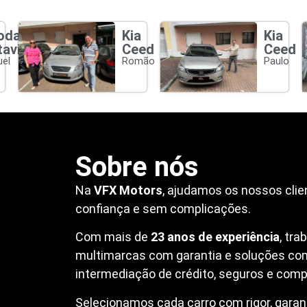
oda
Kia
Kia
tavia
Ceed
Ceed
el
Romão
Paulo
Sobre nós
Na
VFX Motors
, ajudamos os nossos clie
confiança e sem complicações.
Com mais de
23 anos de experiência
, tr
multimarcas com garantia e soluções co
intermediação de crédito, seguros e compr
Selecionamos cada carro com rigor, garanti