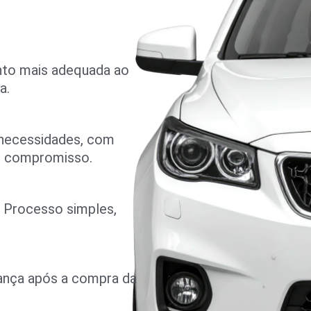
nto mais adequada ao
a.
 necessidades, com
m compromisso.
o. Processo simples,
rança após a compra da