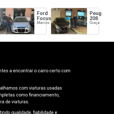
Ford
Peugeot
Focus
208
Marcos
Graça
ntes a encontrar o carro certo com
abalhamos com viaturas usadas
mpletas como financiamento,
a de viaturas.
ndo qualidade, fiabilidade e