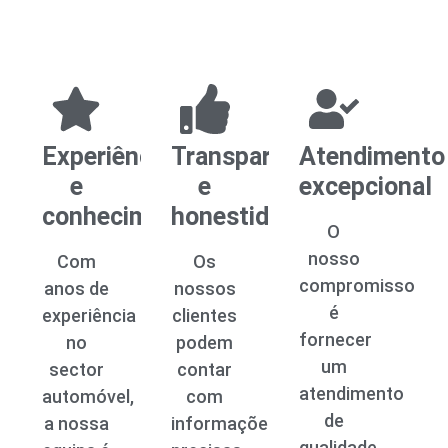
Experiência
Transparência
Atendimento
e
e
excepcional
conhecimento
honestidade
O
nosso
Com
Os
compromisso
anos de
nossos
é
experiência
clientes
fornecer
no
podem
um
sector
contar
atendimento
automóvel,
com
de
a nossa
informações
qualidade,