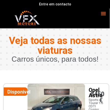
Entre em contacto
Veja todas as nossas
viaturas
Carros únicos, para todos!
Opel
Disponivel
8450
Astra
€
Sports
Tourer 1.6
CDTI
Cosmo