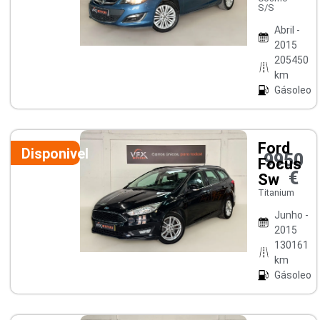
S/S
Abril -
2015
205450
km
Gásoleo
Ford
Disponivel
9950
Focus
€
Sw
Titanium
Junho -
2015
130161
km
Gásoleo