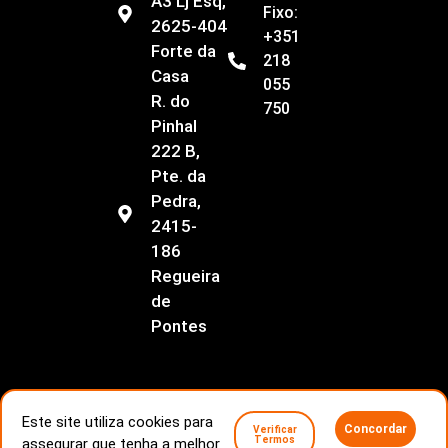
A3 Lj Esq,
Fixo:
2625-404
+351
Forte da
218
Casa
055
R. do
750
Pinhal
222 B,
Pte. da
Pedra,
2415-
186
Regueira
de
Pontes
Este site utiliza cookies para
Concordar
Verificar
Livro de Reclamações
Conflitos de consumo
Termos
assegurar que tenha a melhor