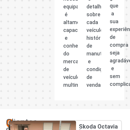
que
equipa
detalhadas
a
é
sobre
sua
altamente
cada
experiên
capacitada
veículo,
de
e
histórico
compra
conhecedora
de
seja
do
manutenção
agradáv
mercado
e
e
de
condições
sem
veículos
de
complic
multimarcas.
venda.
Os
Clientes
Skoda Octavia