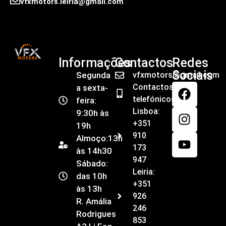
vfxmotors.leiria@gmail.com
Informações
Contactos
Redes
Sociais
Segunda
vfxmotors@gmail.com
Contactos
a sexta-
telefónicos
feira:
Lisboa:
9:30h às
+351
19h
910
Almoço:13h
173
às 14h30
947
Sábado:
Leiria:
das 10h
+351
às 13h
926
R. Amália
246
Rodrigues
853