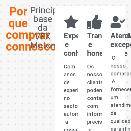
Por
Princípios
base
que
da
comprar
VFX
Experiência
Transparênci
Atend
connosco?
Motors
e
e
excep
conhecimento
honestidade
O
nosso
Com
Os
compro
anos
nossos
é
de
clientes
fornece
experiência
podem
um
no
contar
atendim
sector
com
de
automóvel,
informações
qualidad
a
precisas
garanti
nossa
e