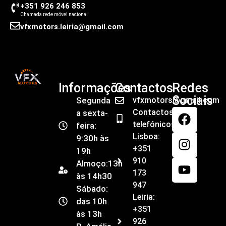
+351 926 246 853
Chamada rede móvel nacional
vfxmotors.leiria@gmail.com
Informações
Contactos
Redes
Sociais
Segunda
vfxmotors@gmail.com
Contactos
a sexta-
telefónicos
feira:
Lisboa:
9:30h às
+351
19h
910
Almoço:13h
173
às 14h30
947
Sábado:
Leiria:
das 10h
+351
às 13h
926