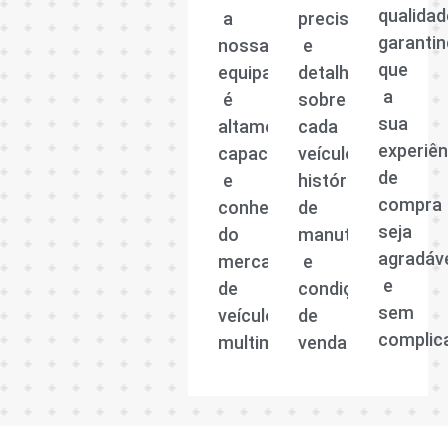
qualidad
a
precisas
garanti
nossa
e
que
equipa
detalhadas
a
é
sobre
sua
altamente
cada
experiên
capacitada
veículo,
de
e
histórico
compra
conhecedora
de
seja
do
manutenção
agradáv
mercado
e
e
de
condições
sem
veículos
de
complic
multimarcas.
venda.