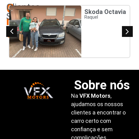
Os
Clientes
Skoda Octavia
Satisfeitos
nossos
Raquel
clientes
Sobre nós
Na
VFX Motors
,
ajudamos os nossos
clientes a encontrar o
carro certo com
confiança e sem
complicações.