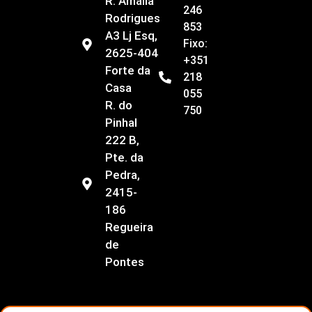
R. Amália
246
Rodrigues
853
A3 Lj Esq,
Fixo:
2625-404
+351
Forte da
218
Casa
055
R. do
750
Pinhal
222 B,
Pte. da
Pedra,
2415-
186
Regueira
de
Pontes