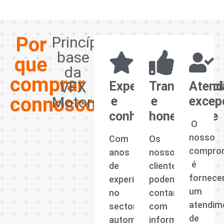
Por
Princípios
base
que
da
comprar
VFX
Experiência
Transparênci
Atend
connosco?
Motors
e
e
excep
conhecimento
honestidade
O
nosso
Com
Os
compro
anos
nossos
é
de
clientes
fornece
experiência
podem
um
no
contar
atendim
sector
com
de
automóvel,
informações