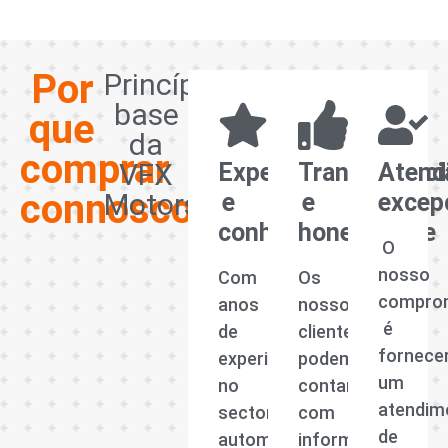
Por
Princípios
base
que
da
comprar
VFX
Experiência
Transparênci
Atend
connosco?
Motors
e
e
excep
conhecimento
honestidade
O
nosso
Com
Os
compro
anos
nossos
é
de
clientes
fornece
experiência
podem
um
no
contar
atendim
sector
com
de
automóvel,
informações