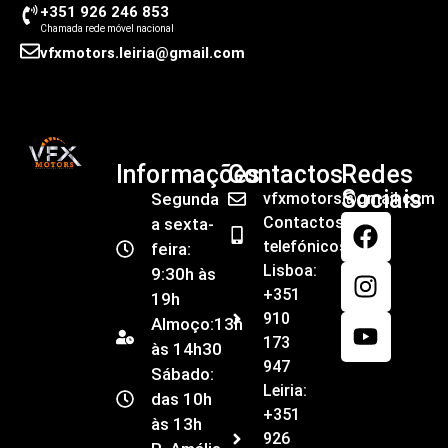
+351 926 246 853
Chamada rede móvel nacional
vfxmotors.leiria@gmail.com
Informações
Contactos
Redes
Sociais
Segunda
vfxmotors@gmail.com
Contactos
a sexta-
telefónicos
feira:
Lisboa:
9:30h às
+351
19h
910
Almoço:13h
173
às 14h30
947
Sábado:
Leiria:
das 10h
+351
às 13h
926