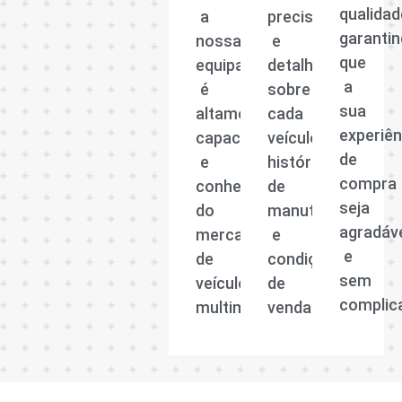
qualidad
a
precisas
garanti
nossa
e
que
equipa
detalhadas
a
é
sobre
sua
altamente
cada
experiên
capacitada
veículo,
de
e
histórico
compra
conhecedora
de
seja
do
manutenção
agradáv
mercado
e
e
de
condições
sem
veículos
de
complic
multimarcas.
venda.