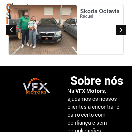
Os
Clientes
Skoda Octavia
Satisfeitos
nossos
Raquel
clientes
Sobre nós
Na
VFX Motors
,
ajudamos os nossos
clientes a encontrar o
carro certo com
confiança e sem
complicações.