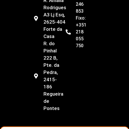
R. Amália
246
Rodrigues
853
A3 Lj Esq,
Fixo:
2625-404
+351
Forte da
218
Casa
055
R. do
750
Pinhal
222 B,
Pte. da
Pedra,
2415-
186
Regueira
de
Pontes