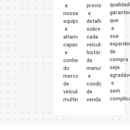
qualidad
a
precisas
garanti
nossa
e
que
equipa
detalhadas
a
é
sobre
sua
altamente
cada
experiên
capacitada
veículo,
de
e
histórico
compra
conhecedora
de
seja
do
manutenção
agradáv
mercado
e
e
de
condições
sem
veículos
de
complic
multimarcas.
venda.