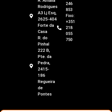
R. Amália
246
Rodrigues
853
A3 Lj Esq,
Fixo:
2625-404
+351
Forte da
218
Casa
055
R. do
750
Pinhal
222 B,
Pte. da
Pedra,
2415-
186
Regueira
de
Pontes