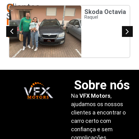
Os
Clientes
Skoda Octavia
Satisfeitos
nossos
Raquel
clientes
Sobre nós
Na
VFX Motors
,
ajudamos os nossos
clientes a encontrar o
carro certo com
confiança e sem
complicações.