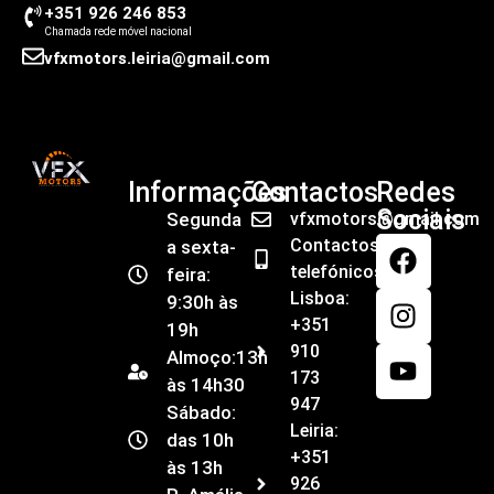
+351 926 246 853
Chamada rede móvel nacional
vfxmotors.leiria@gmail.com
Informações
Contactos
Redes
Sociais
Segunda
vfxmotors@gmail.com
Contactos
a sexta-
telefónicos
feira:
Lisboa:
9:30h às
+351
19h
910
Almoço:13h
173
às 14h30
947
Sábado:
Leiria:
das 10h
+351
às 13h
926