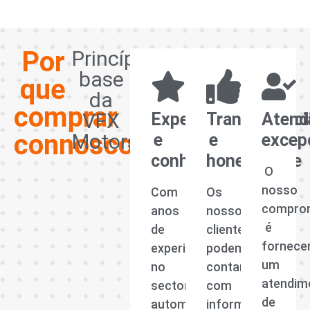
Por
Princípios
base
que
da
comprar
VFX
Experiência
Transparênci
Atend
connosco?
Motors
e
e
excep
conhecimento
honestidade
O
nosso
Com
Os
compro
anos
nossos
é
de
clientes
fornece
experiência
podem
um
no
contar
atendim
sector
com
de
automóvel,
informações