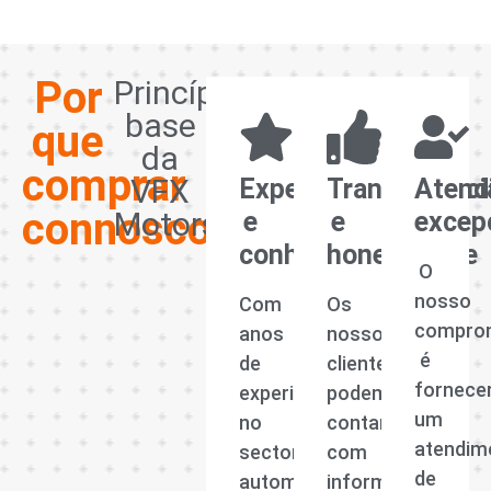
Por
Princípios
base
que
da
comprar
VFX
Experiência
Transparênci
Atend
connosco?
Motors
e
e
excep
conhecimento
honestidade
O
nosso
Com
Os
compro
anos
nossos
é
de
clientes
fornece
experiência
podem
um
no
contar
atendim
sector
com
de
automóvel,
informações