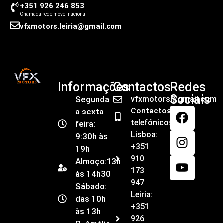
+351 926 246 853
Chamada rede móvel nacional
vfxmotors.leiria@gmail.com
Informações
Contactos
Redes
Sociais
Segunda
vfxmotors@gmail.com
Contactos
a sexta-
telefónicos
feira:
Lisboa:
9:30h às
+351
19h
910
Almoço:13h
173
às 14h30
947
Sábado:
Leiria:
das 10h
+351
às 13h
926