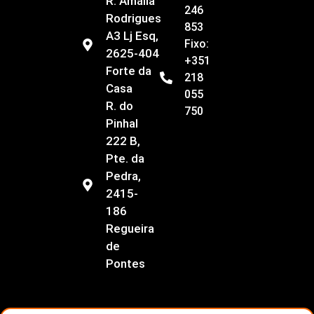
R. Amália
246
Rodrigues
853
A3 Lj Esq,
Fixo:
2625-404
+351
Forte da
218
Casa
055
R. do
750
Pinhal
222 B,
Pte. da
Pedra,
2415-
186
Regueira
de
Pontes