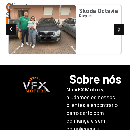
Os
Clientes
Skoda Octavia
Satisfeitos
nossos
Raquel
clientes
Sobre nós
Na
VFX Motors
,
ajudamos os nossos
clientes a encontrar o
carro certo com
confiança e sem
complicações.