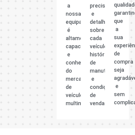
qualidad
a
precisas
garanti
nossa
e
que
equipa
detalhadas
a
é
sobre
sua
altamente
cada
experiên
capacitada
veículo,
de
e
histórico
compra
conhecedora
de
seja
do
manutenção
agradáv
mercado
e
e
de
condições
sem
veículos
de
complic
multimarcas.
venda.