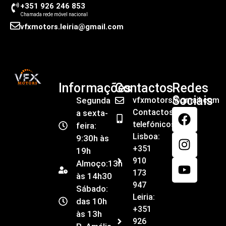
+351 926 246 853
Chamada rede móvel nacional
vfxmotors.leiria@gmail.com
Informações
Contactos
Redes
Sociais
Segunda
vfxmotors@gmail.com
Contactos
a sexta-
telefónicos
feira:
Lisboa:
9:30h às
+351
19h
910
Almoço:13h
173
às 14h30
947
Sábado:
Leiria:
das 10h
+351
às 13h
926