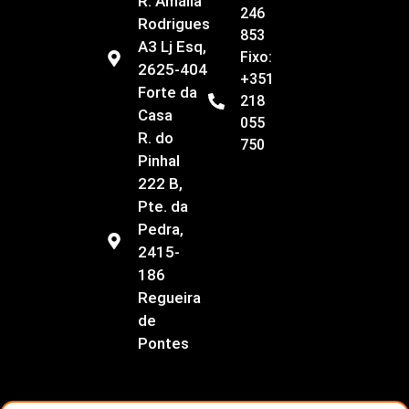
R. Amália
246
Rodrigues
853
A3 Lj Esq,
Fixo:
2625-404
+351
Forte da
218
Casa
055
R. do
750
Pinhal
222 B,
Pte. da
Pedra,
2415-
186
Regueira
de
Pontes