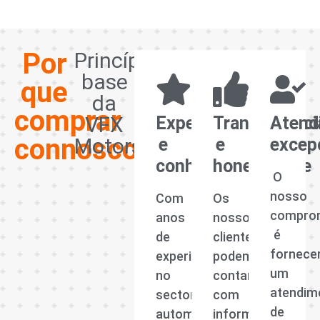
Por
Princípios
base
que
da
comprar
VFX
Experiência
Transparênci
Atend
connosco?
Motors
e
e
excep
conhecimento
honestidade
O
nosso
Com
Os
compro
anos
nossos
é
de
clientes
fornece
experiência
podem
um
no
contar
atendim
sector
com
de
automóvel,
informações