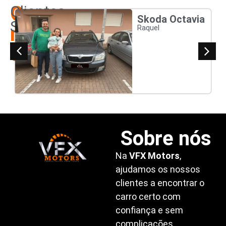
Os
Clientes
Skoda Octavia
Satisfeitos
nossos
Raquel
clientes
Sobre nós
Na
VFX Motors
,
ajudamos os nossos
clientes a encontrar o
carro certo com
confiança e sem
complicações.