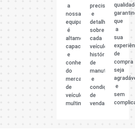
qualidad
a
precisas
garanti
nossa
e
que
equipa
detalhadas
a
é
sobre
sua
altamente
cada
experiên
capacitada
veículo,
de
e
histórico
compra
conhecedora
de
seja
do
manutenção
agradáv
mercado
e
e
de
condições
sem
veículos
de
complic
multimarcas.
venda.