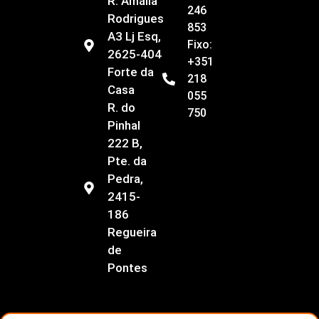
R. Amália
246
Rodrigues
853
A3 Lj Esq,
Fixo:
2625-404
+351
Forte da
218
Casa
055
R. do
750
Pinhal
222 B,
Pte. da
Pedra,
2415-
186
Regueira
de
Pontes