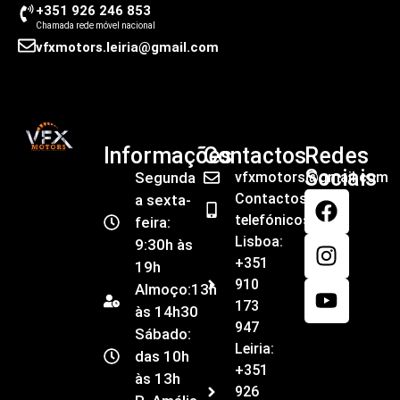
+351 926 246 853
Chamada rede móvel nacional
vfxmotors.leiria@gmail.com
Informações
Contactos
Redes
Sociais
Segunda
vfxmotors@gmail.com
Contactos
a sexta-
telefónicos
feira:
Lisboa:
9:30h às
+351
19h
910
Almoço:13h
173
às 14h30
947
Sábado:
Leiria:
das 10h
+351
às 13h
926