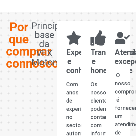
Por
Princípios
base
que
da
comprar
VFX
Experiência
Transparênci
Atend
connosco?
Motors
e
e
excep
conhecimento
honestidade
O
nosso
Com
Os
compro
anos
nossos
é
de
clientes
fornece
experiência
podem
um
no
contar
atendim
sector
com
de
automóvel,
informações