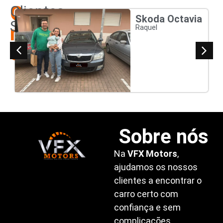
Os
Clientes
Skoda Octavia
Satisfeitos
nossos
Raquel
clientes
Sobre nós
Na
VFX Motors
,
ajudamos os nossos
clientes a encontrar o
carro certo com
confiança e sem
complicações.