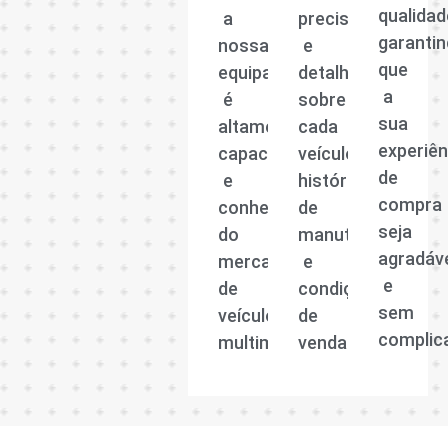
qualidad
a
precisas
garanti
nossa
e
que
equipa
detalhadas
a
é
sobre
sua
altamente
cada
experiên
capacitada
veículo,
de
e
histórico
compra
conhecedora
de
seja
do
manutenção
agradáv
mercado
e
e
de
condições
sem
veículos
de
complic
multimarcas.
venda.