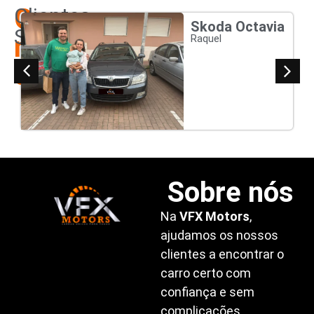
Os
Clientes
Skoda Octavia
Satisfeitos
nossos
Raquel
clientes
Sobre nós
Na
VFX Motors
,
ajudamos os nossos
clientes a encontrar o
carro certo com
confiança e sem
complicações.