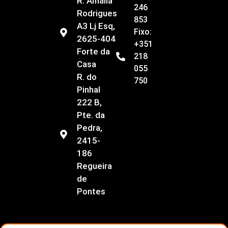
R. Amália
246
Rodrigues
853
A3 Lj Esq,
Fixo:
2625-404
+351
Forte da
218
Casa
055
R. do
750
Pinhal
222 B,
Pte. da
Pedra,
2415-
186
Regueira
de
Pontes