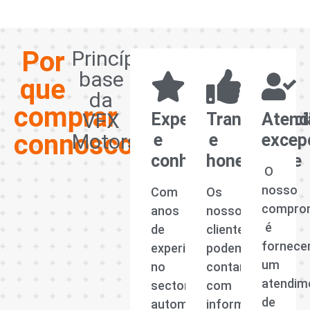
Por
Princípios
base
que
da
comprar
VFX
Experiência
Transparênci
Atend
connosco?
Motors
e
e
excep
conhecimento
honestidade
O
nosso
Com
Os
compro
anos
nossos
é
de
clientes
fornece
experiência
podem
um
no
contar
atendim
sector
com
de
automóvel,
informações