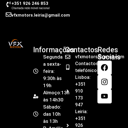
+351 926 246 853
Chamada rede móvel nacional
vfxmotors.leiria@gmail.com
Informações
Contactos
Redes
Sociais
Segunda
vfxmotors@gmail.com
Contactos
a sexta-
telefónicos
feira:
Lisboa:
9:30h às
+351
19h
910
Almoço:13h
173
às 14h30
947
Sábado:
Leiria:
das 10h
+351
às 13h
926