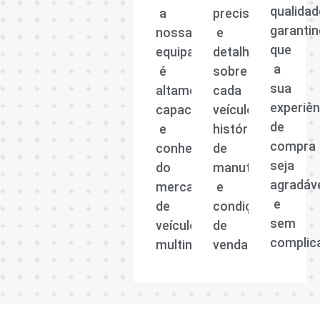
qualidad
a
precisas
garanti
nossa
e
que
equipa
detalhadas
a
é
sobre
sua
altamente
cada
experiên
capacitada
veículo,
de
e
histórico
compra
conhecedora
de
seja
do
manutenção
agradáv
mercado
e
e
de
condições
sem
veículos
de
complic
multimarcas.
venda.