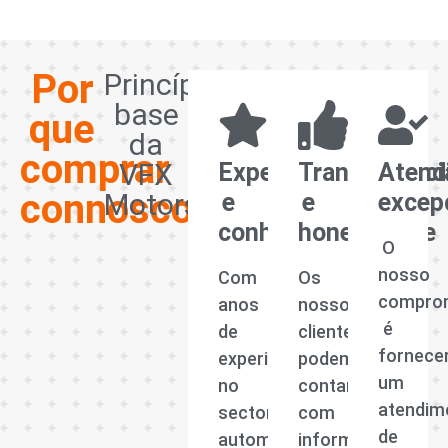
Por
Princípios
base
que
da
comprar
VFX
Experiência
Transparênci
Atend
connosco?
Motors
e
e
excep
conhecimento
honestidade
O
nosso
Com
Os
compro
anos
nossos
é
de
clientes
fornece
experiência
podem
um
no
contar
atendim
sector
com
de
automóvel,
informações