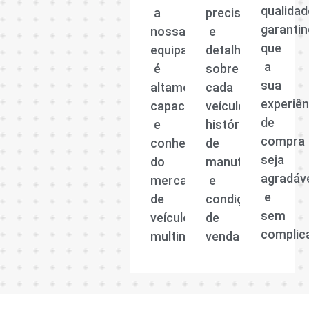
qualidad
a
precisas
garanti
nossa
e
que
equipa
detalhadas
a
é
sobre
sua
altamente
cada
experiên
capacitada
veículo,
de
e
histórico
compra
conhecedora
de
seja
do
manutenção
agradáv
mercado
e
e
de
condições
sem
veículos
de
complic
multimarcas.
venda.