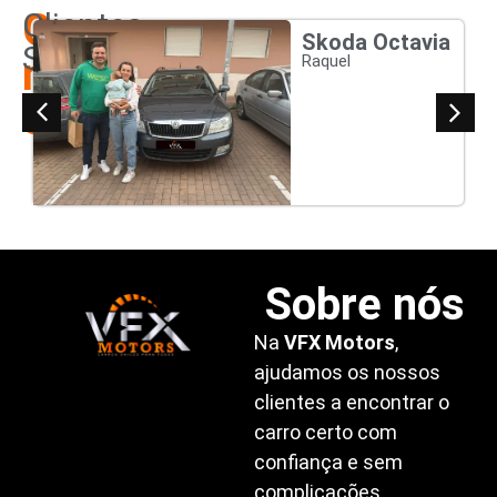
Os
Clientes
Skoda Octavia
Satisfeitos
nossos
Raquel
clientes
Sobre nós
Na
VFX Motors
,
ajudamos os nossos
clientes a encontrar o
carro certo com
confiança e sem
complicações.