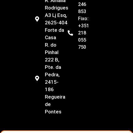
R. Amália
246
Rodrigues
853
A3 Lj Esq,
Fixo:
2625-404
+351
Forte da
218
Casa
055
R. do
750
Pinhal
222 B,
Pte. da
Pedra,
2415-
186
Regueira
de
Pontes