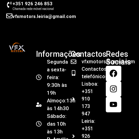
+351 926 246 853
Chamada rede móvel nacional
vfxmotors.leiria@gmail.com
Informações
Contactos
Redes
Sociais
Segunda
vfxmotors@gmail.com
Contactos
a sexta-
telefónicos
feira:
Lisboa:
9:30h às
+351
19h
910
Almoço:13h
173
às 14h30
947
Sábado:
Leiria:
das 10h
+351
às 13h
926