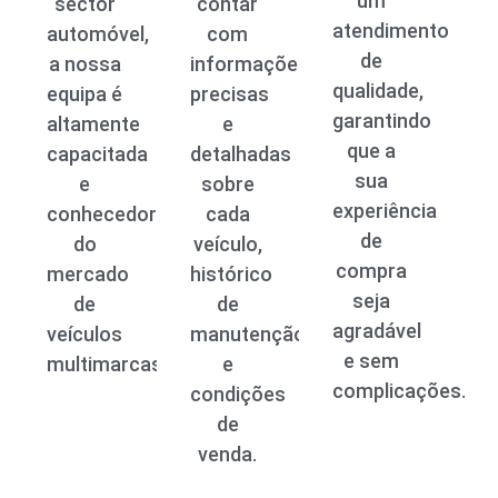
um
sector
contar
atendimento
automóvel,
com
de
a nossa
informações
qualidade,
equipa é
precisas
garantindo
altamente
e
que a
capacitada
detalhadas
sua
e
sobre
experiência
conhecedora
cada
de
do
veículo,
compra
mercado
histórico
seja
de
de
agradável
veículos
manutenção
e sem
multimarcas.
e
complicações.
condições
de
venda.