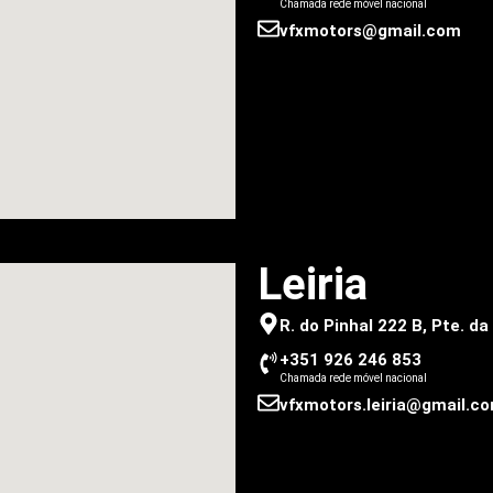
Chamada rede móvel nacional
vfxmotors@gmail.com
Leiria
R. do Pinhal 222 B, Pte. d
+351 926 246 853
Chamada rede móvel nacional
vfxmotors.leiria@gmail.c