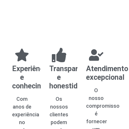
Experiência
Transparência
Atendimento
e
e
excepcional
conhecimento
honestidade
O
nosso
Com
Os
compromisso
anos de
nossos
é
experiência
clientes
fornecer
no
podem