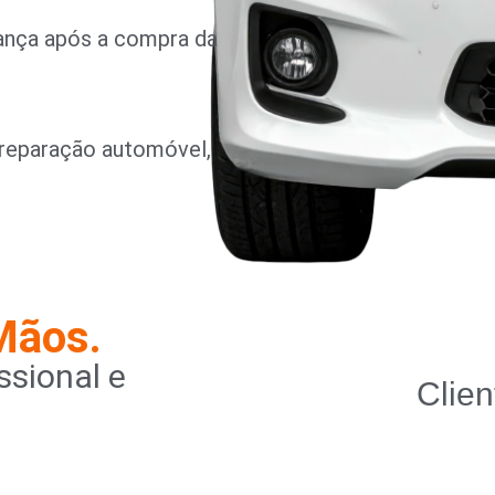
rança após a compra da
reparação automóvel,
Mãos.
sional e
Clien