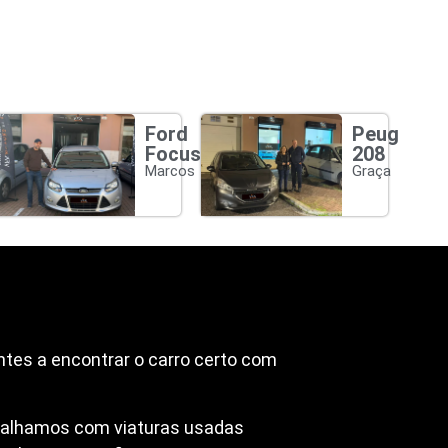
Ford
Peugeot
Focus
208
Marcos
Graça
ntes a encontrar o carro certo com
abalhamos com viaturas usadas