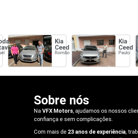
oda
Kia
Kia
tavia
Ceed
Ceed
el
Romão
Paulo
Sobre nós
Na
VFX Motors
, ajudamos os nossos clie
confiança e sem complicações.
Com mais de
23 anos de experiência
, tr