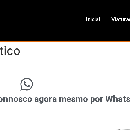
Inicial
Viatura
tico
r connosco agora mesmo por What