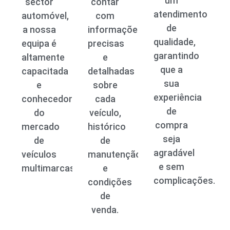
um
sector
contar
atendimento
automóvel,
com
de
a nossa
informações
qualidade,
equipa é
precisas
garantindo
altamente
e
que a
capacitada
detalhadas
sua
e
sobre
experiência
conhecedora
cada
de
do
veículo,
compra
mercado
histórico
seja
de
de
agradável
veículos
manutenção
e sem
multimarcas.
e
complicações.
condições
de
venda.