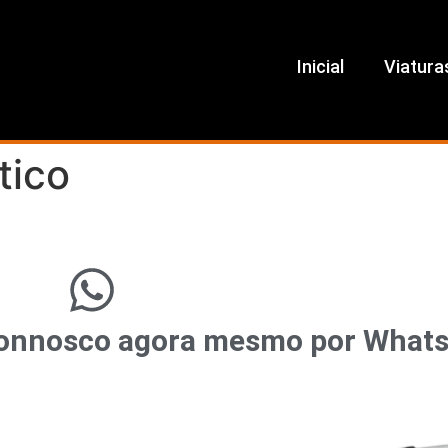
Inicial
Viatura
tico
r connosco agora mesmo por What