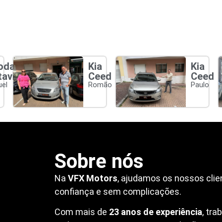
oda
Kia
Kia
tavia
Ceed
Ceed
el
Romão
Paulo
Sobre nós
Na
VFX Motors
, ajudamos os nossos clie
confiança e sem complicações.
Com mais de
23 anos de experiência
, tr