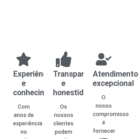
Experiência
Transparência
Atendimento
e
e
excepcional
conhecimento
honestidade
O
nosso
Com
Os
compromisso
anos de
nossos
é
experiência
clientes
fornecer
no
podem