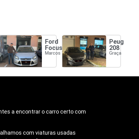
Ford
Peugeot
Focus
208
Marcos
Graça
ntes a encontrar o carro certo com
abalhamos com viaturas usadas