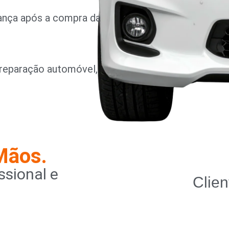
rança após a compra da
reparação automóvel,
Mãos.
sional e
Clien