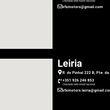
Chamada rede móvel nacional
vfxmotors@gmail.com
Leiria
R. do Pinhal 222 B, Pte. d
+351 926 246 853
Chamada rede móvel nacional
vfxmotors.leiria@gmail.c